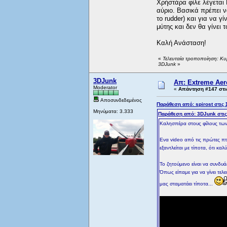
Χρήστάρα φίλε λέγεται 
αύριο. Βασικά πρέπει ν
το rudder) και για να γ
μύτης και δεν θα γίνει τ
Καλή Ανάσταση!
«
Τελευταία τροποποίηση: Κυ
3DJunk
»
3DJunk
Απ: Extreme Aero
Moderator
«
Απάντηση #147 στι
Αποσυνδεδεμένος
Παράθεση από: spirost στις 
Μηνύματα: 3.333
Παράθεση από: 3DJunk στις
Καλησπέρα στους φίλους τω
Ενα video από τις πρώτες πτή
εξαντλείται με τίποτα, ότι κ
Το ζητούμενο είναι να συνδυ
Όπως είπαμε για να γίνει τελ
μας σταματάει τίποτα...