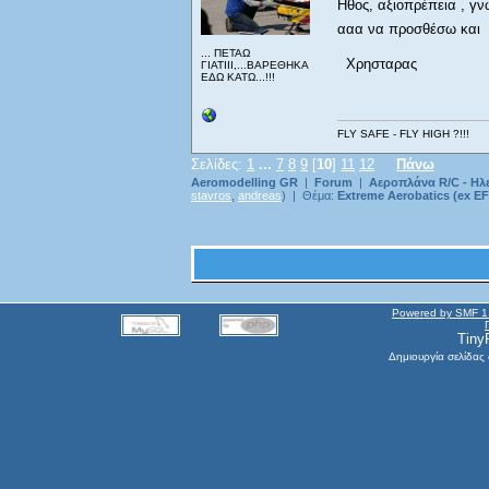
Ηθος, αξιοπρέπεια , γν
ααα να προσθέσω και
... ΠΕΤΑΩ
Χρησταρας
ΓΙΑΤΙΙΙ,...ΒΑΡΕΘΗΚΑ
ΕΔΩ ΚΑΤΩ...!!!
FLY SAFE - FLY HIGH ?!!!
Σελίδες:
1
...
7
8
9
[
10
]
11
12
Πάνω
Aeromodelling GR
|
Forum
|
Αεροπλάνα R/C - Ηλ
stavros
,
andreas
) | Θέμα:
Extreme Aerobatics (ex EF
Powered by SMF 1
Tiny
Δημιουργία σελίδας