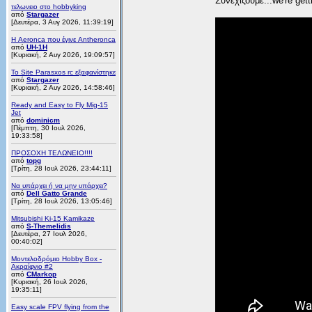
Συνεχίζουμε...we're gett
τελωνειο στο hobbyking
από
Stargazer
[Δευτέρα, 3 Αυγ 2026, 11:39:19]
Η Aeronca που έγινε Antheronca
από
UH-1H
[Κυριακή, 2 Αυγ 2026, 19:09:57]
Το Site Parasxos rc εξαφανίστηκε
από
Stargazer
[Κυριακή, 2 Αυγ 2026, 14:58:46]
Ready and Easy to Fly Mig-15
Jet
από
dominicm
[Πέμπτη, 30 Ιουλ 2026,
19:33:58]
ΠΡΟΣΟΧΗ ΤΕΛΩΝΕΙΟ!!!!
από
topg
[Τρίτη, 28 Ιουλ 2026, 23:44:11]
Να υπάρχει ή να μην υπάρχει?
από
Dell Gatto Grande
[Τρίτη, 28 Ιουλ 2026, 13:05:46]
Mitsubishi Ki-15 Kamikaze
από
S-Themelidis
[Δευτέρα, 27 Ιουλ 2026,
00:40:02]
Μοντελοδρόμιο Hobby Box -
Ακραίφνιο #2
από
CMarkop
[Κυριακή, 26 Ιουλ 2026,
19:35:11]
Easy scale FPV flying from the