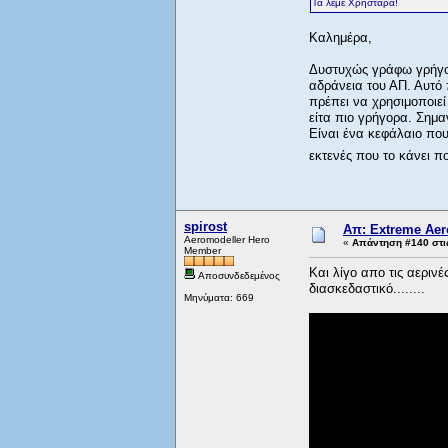
Τα λέμε Χρηστάρα!
Καλημέρα,
Δυστυχώς γράφω γρήγορ
αδράνεια του ΑΠ. Αυτό 
πρέπει να χρησιμοποιεί 
είτα πιο γρήγορα. Σημαν
Είναι ένα κεφάλαιο που
εκτενές που το κάνει π
spirost
Απ: Extreme Aero
Aeromodeller Hero
«
Απάντηση #140 στι
Member
Και λίγο απο τις αερινέ
Αποσυνδεδεμένος
διασκεδαστικό........
Μηνύματα: 669