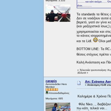
Μηνύματα: 3.333
.......... και κάτι ακόμα.....
είναι.............
Τα standards τα θέτεις 
Δεν σε νοιάζουν αυτοί α
βαρετό, γιατί αν γίνει 
(και μαζοχιστικά ίσως;)
χρησιμοποιείται και στ
το κάνεις ισορροπημένα
και τα Lidl.
Όλοι μαθ
BOTTOM LINE: Τα RC Ae
θέσεις στόχους πρέπει ν
Καλή Ανάσταση και Πά
«
Τελευταία τροποποίηση: Κυ
3DJunk
»
carapis
Απ: Extreme Aero
Aeromodeller Hero
«
Απάντηση #149 στι
Member
Αποσυνδεδεμένος
Kαλημέρα & Χρόνια Πολ
Μηνύματα: 695
Φίλε Νίκο..., διαβάζον
πω κάτι, τελικά ναι...