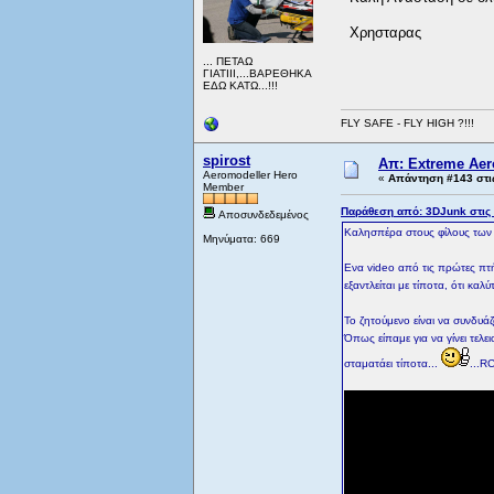
Χρησταρας
... ΠΕΤΑΩ
ΓΙΑΤΙΙΙ,...ΒΑΡΕΘΗΚΑ
ΕΔΩ ΚΑΤΩ...!!!
FLY SAFE - FLY HIGH ?!!!
spirost
Απ: Extreme Aero
Aeromodeller Hero
«
Απάντηση #143 στι
Member
Παράθεση από: 3DJunk στις 
Αποσυνδεδεμένος
Καλησπέρα στους φίλους των
Μηνύματα: 669
Ενα video από τις πρώτες πτή
εξαντλείται με τίποτα, ότι κα
Το ζητούμενο είναι να συνδυά
Όπως είπαμε για να γίνει τελε
σταματάει τίποτα...
...R