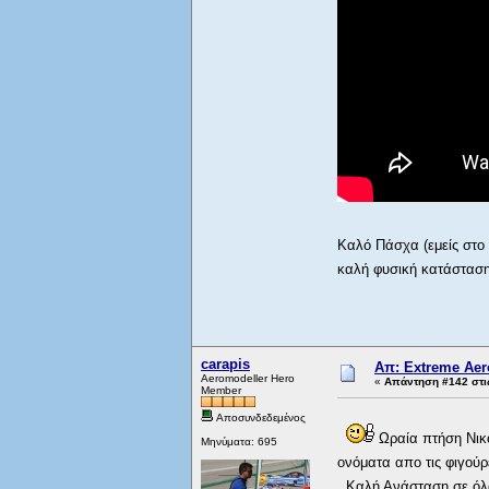
Καλό Πάσχα (εμείς στο 
καλή φυσική κατάστασ
carapis
Απ: Extreme Aero
Aeromodeller Hero
«
Απάντηση #142 στι
Member
Αποσυνδεδεμένος
Ωραία πτήση Νικόλ
Μηνύματα: 695
ονόματα απο τις φιγούρ
Καλή Ανάσταση σε όλ