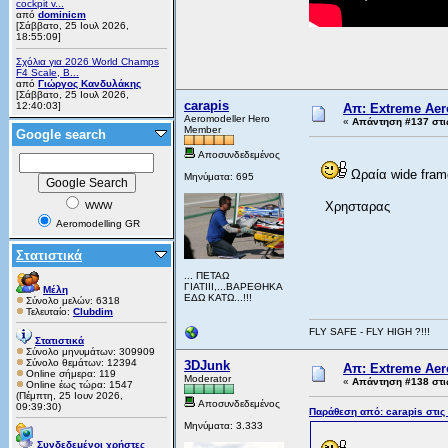
cockpit v...
από
dominicm
[Σάββατο, 25 Ιουλ 2026,
18:55:09]
Σχόλια για 2026 World Champs
F4 Scale, B...
από
Γιώργος Κανδυλάκης
[Σάββατο, 25 Ιουλ 2026,
carapis
12:40:03]
Απ: Extreme Aero
Aeromodeller Hero
«
Απάντηση #137 στι
Member
Google search
Αποσυνδεδεμένος
Ωραία wide frame
Μηνύματα: 695
Χρησταρας
WWW
Aeromodelling GR
Στατιστικά
... ΠΕΤΑΩ
ΓΙΑΤΙΙΙ,...ΒΑΡΕΘΗΚΑ
Μέλη
ΕΔΩ ΚΑΤΩ...!!!
Σύνολο μελών: 6318
Τελευταίο:
Clubdim
FLY SAFE - FLY HIGH ?!!!
Στατιστικά
Σύνολο μηνυμάτων: 309909
Σύνολο θεμάτων: 12394
3DJunk
Απ: Extreme Aero
Online σήμερα: 119
Moderator
«
Απάντηση #138 στι
Online έως τώρα: 1547
(Πέμπτη, 25 Ιουν 2026,
Αποσυνδεδεμένος
09:39:30)
Παράθεση από: carapis στις
Μηνύματα: 3.333
Συνδεδεμένοι χρήστες