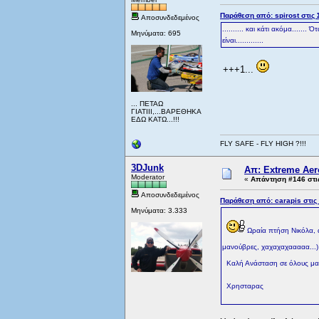
Παράθεση από: spirost στις 
Αποσυνδεδεμένος
.......... και κάτι ακόμα.....
Μηνύματα: 695
είναι.............
+++1...
... ΠΕΤΑΩ
ΓΙΑΤΙΙΙ,...ΒΑΡΕΘΗΚΑ
ΕΔΩ ΚΑΤΩ...!!!
FLY SAFE - FLY HIGH ?!!!
3DJunk
Απ: Extreme Aero
Moderator
«
Απάντηση #146 στι
Αποσυνδεδεμένος
Παράθεση από: carapis στις
Μηνύματα: 3.333
Ωραία πτήση Νικόλα, αυ
μανούβρες, χαχαχαχααααα...) 
Καλή Ανάσταση σε όλους μα
Χρησταρας