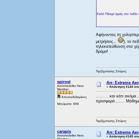
Καλό Πάσχα (εμείς στο πεδίο 
Αφήνοντας τη χοληστερίν
μετρήσεις...
), το πε
τηλεκατεύθυνση στα χέρ
δρόμο!
Τερζήμπασης Σπύρος
spirost
Απ: Extreme Aero
Aeromodeller Hero
«
Απάντηση #144 στι
Member
.......... και κάτι ακόμ
Αποσυνδεδεμένος
προσφορά........ Μάθημα ε
Μηνύματα: 669
Τερζήμπασης Σπύρος
carapis
Απ: Extreme Aero
Aeromodeller Hero
«
Απάντηση #145 στι
Member