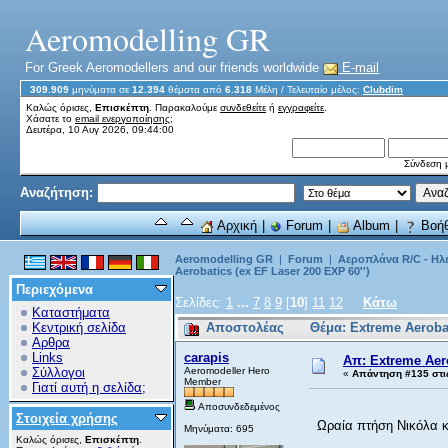
Aeromodelling GR
For Greek Aeromodellers and our friends worldwide
E-mail
309.909
μηνύματα σε
12.394
θέματα από
6.318
Μέλη
/ Τελευταίο μέλος:
Clubdim
Καλώς όρισες,
Επισκέπτη
. Παρακαλούμε
συνδεθείτε
ή
εγγραφείτε
.
Χάσατε το
email ενεργοποίησης;
Δευτέρα, 10 Αυγ 2026, 09:44:00
Σύνδεση μ
Αναζήτηση:
Αρχική
|
Forum
|
Album
|
Βοήθ
Aeromodelling GR
|
Forum
|
Αεροπλάνα R/C - Ηλ
Aerobatics (ex EF Laser 200 EXP 60'')
Περιεχόμενα
Σελίδες:
1
...
7
8
9
[
10
]
11
12
Κάτω
Καταστήματα
Κεντρική σελίδα
Αποστολέας
Θέμα: Extreme Aeroba
Αρθρα
Links
carapis
Απ: Extreme Aero
Σύλλογοι
Aeromodeller Hero
«
Απάντηση #135 στι
Member
Γιατί αυτή η σελίδα;
Αποσυνδεδεμένος
Στοιχεία χρήσης
Ωραία πτήση Νικόλα κα
Μηνύματα: 695
Καλώς όρισες,
Επισκέπτη
.