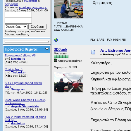
Παρακαλούμε
συνδεθείτε
ή
Χρησταρας
εγγραφείτε
.
Χάσατε το
email ενεργοποίησης;
Δευτέρα, 10 Αυγ 2026, 09:44:00
... ΠΕΤΑΩ
ΓΙΑΤΙΙΙ,...ΒΑΡΕΘΗΚΑ
ΕΔΩ ΚΑΤΩ...!!!
Σύνδεση με όνομα, κωδικό και
διάρκεια σύνδεσης
FLY SAFE - FLY HIGH ?!!!
Πρόσφατα θέματα
3DJunk
Απ: Extreme Aero
Moderator
«
Απάντηση #136 στι
Εντυπωσιακά βίντεο #6
από
Markhelis
Αποσυνδεδεμένος
[
Χθες
στις 23:48]
Καλησπέρα,
Μηνύματα: 3.333
Chiribiri No. 5
Ευχαριστώ με τον καλό
από
TheLurker
[
Χθες
στις 12:27]
Κυριακή και αφιέρωση
SR-71 ground speed check
story
Πτήση με το Laser χωρί
από
Stargazer
[Πέμπτη, 6 Αυγ 2026, 16:11:02]
περιπτώσεις ωστόσο, πχ 
2026 World Champs F4 Scale,
Μπήκε καλά το 25 νομίζ
Buckminster ...
από
ArgyrisGiannetakis
(κοινώς ουδέτερους ΤΟ
[Δευτέρα, 3 Αυγ 2026, 22:09:24]
Rya-V thrust vectored jet spins
Ευχαριστώ το Γιάννη γι
and flip...
από
dominicm
[Δευτέρα, 3 Αυγ 2026, 17:14:50]