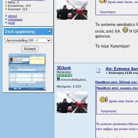
Ωραία wide frame, στο
Μέλη: 3
Επισκέπτες: 110
Συνολικά: 113
Χρησταρας
sttpod
cptnassos
geoli
Τα extreme aerobatics
εκτός από XA.
H GP 
Στυλ εμφάνισης
φαίνεται.
Τα λέμε Χρηστάρα!
3DJunk
Απ: Extreme Aero
Moderator
«
Απάντηση #139 στι
Αποσυνδεδεμένος
Παράθεση από: 3DJunk στις
Μηνύματα: 3.333
Παράθεση από: carapis στι
Ωραία wide frame, στ
Χρησταρας
Τα extreme aerobatics θέλουν
click σφίξιμο έχει power αλλά 