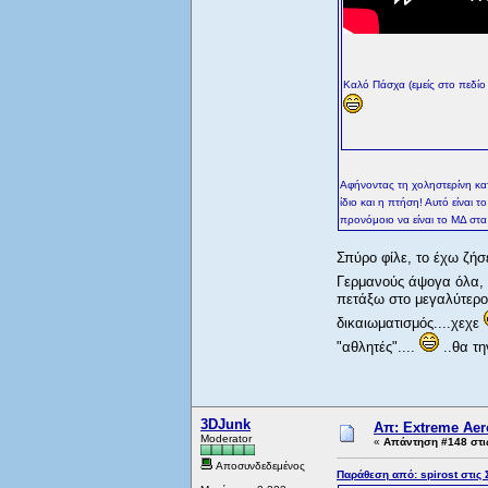
Καλό Πάσχα (εμείς στο πεδίο
Αφήνοντας τη χοληστερίνη κατα 
ίδιο και η πτήση! Αυτό είναι 
προνόμοιο να είναι το ΜΔ στα
Σπύρο φίλε, το έχω ζήσ
Γερμανούς άψογα όλα, 
πετάξω στο μεγαλύτερο R
δικαιωματισμός....χεχε
"αθλητές"....
..θα τη
3DJunk
Απ: Extreme Aero
Moderator
«
Απάντηση #148 στι
Αποσυνδεδεμένος
Παράθεση από: spirost στις 