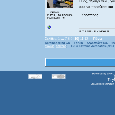
Ηθος, αξιοπρέπεια , γν
ααα να προσθέσω και
... ΠΕΤΑΩ
Χρησταρας
ΓΙΑΤΙΙΙ,...ΒΑΡΕΘΗΚΑ
ΕΔΩ ΚΑΤΩ...!!!
FLY SAFE - FLY HIGH ?!!!
Σελίδες:
1
...
7
8
9
[
10
]
11
12
Πάνω
Aeromodelling GR
|
Forum
|
Αεροπλάνα R/C - Ηλ
stavros
,
andreas
) | Θέμα:
Extreme Aerobatics (ex EF
Powered by SMF 1
Tiny
Δημιουργία σελίδας