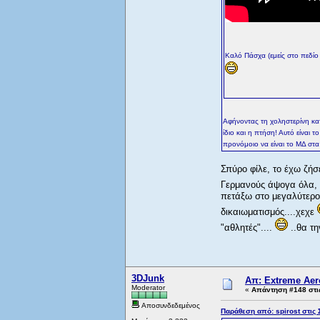
Καλό Πάσχα (εμείς στο πεδίο
Αφήνοντας τη χοληστερίνη κατα 
ίδιο και η πτήση! Αυτό είναι 
προνόμοιο να είναι το ΜΔ στα
Σπύρο φίλε, το έχω ζήσ
Γερμανούς άψογα όλα, 
πετάξω στο μεγαλύτερο R
δικαιωματισμός....χεχε
"αθλητές"....
..θα τη
3DJunk
Απ: Extreme Aero
Moderator
«
Απάντηση #148 στι
Αποσυνδεδεμένος
Παράθεση από: spirost στις 