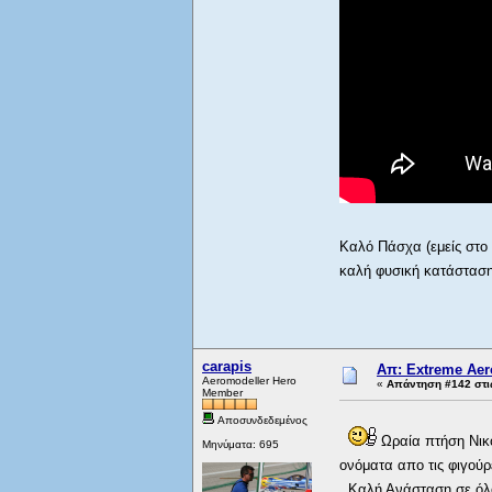
Καλό Πάσχα (εμείς στο 
καλή φυσική κατάστασ
carapis
Απ: Extreme Aero
Aeromodeller Hero
«
Απάντηση #142 στι
Member
Αποσυνδεδεμένος
Ωραία πτήση Νικόλ
Μηνύματα: 695
ονόματα απο τις φιγούρ
Καλή Ανάσταση σε όλ