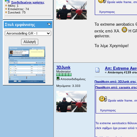
Ωραία wide frame, στο
Συνδεδεμένοι χρήστες
Μέλη: 1
Επισκέπτες: 74
Χρησταρας
Συνολικά: 75
Τα extreme aerobatics
Στυλ εμφάνισης
εκτός από XA.
H GP 
φαίνεται.
Τα λέμε Χρηστάρα!
3DJunk
Απ: Extreme Aero
Moderator
«
Απάντηση #139 στι
Αποσυνδεδεμένος
Παράθεση από: 3DJunk στις
Μηνύματα: 3.333
Παράθεση από: carapis στι
Ωραία wide frame, στ
Χρησταρας
Τα extreme aerobatics θέλουν
click σφίξιμο έχει power αλλά 