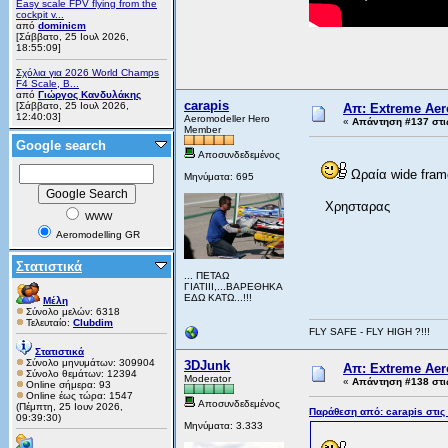
Easy scale FPV flying from the
cockpit v...
από
dominicm
[Σάββατο, 25 Ιουλ 2026,
18:55:09]
Σχόλια για 2026 World Champs
F4 Scale, B...
από
Γιώργος Κανδυλάκης
carapis
[Σάββατο, 25 Ιουλ 2026,
Απ: Extreme Aero
12:40:03]
Aeromodeller Hero
«
Απάντηση #137 στι
Member
Google search
Αποσυνδεδεμένος
Ωραία wide frame
Μηνύματα: 695
Χρησταρας
WWW
Aeromodelling GR
Στατιστικά
... ΠΕΤΑΩ
ΓΙΑΤΙΙΙ,...ΒΑΡΕΘΗΚΑ
ΕΔΩ ΚΑΤΩ...!!!
Μέλη
Σύνολο μελών: 6318
Τελευταίο:
Clubdim
FLY SAFE - FLY HIGH ?!!!
Στατιστικά
Σύνολο μηνυμάτων: 309904
3DJunk
Απ: Extreme Aero
Σύνολο θεμάτων: 12394
Moderator
«
Απάντηση #138 στι
Online σήμερα: 93
Online έως τώρα: 1547
Αποσυνδεδεμένος
(Πέμπτη, 25 Ιουν 2026,
Παράθεση από: carapis στις
09:39:30)
Μηνύματα: 3.333