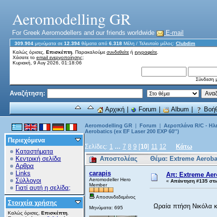
Aeromodelling GR
For Greek Aeromodellers and our friends worldwide
E-mail
309.904
μηνύματα σε
12.394
θέματα από
6.318
Μέλη
/ Τελευταίο μέλος:
Clubdim
Καλώς όρισες,
Επισκέπτη
. Παρακαλούμε
συνδεθείτε
ή
εγγραφείτε
.
Χάσατε το
email ενεργοποίησης;
Κυριακή, 9 Αυγ 2026, 01:18:06
Σύνδεση μ
Αναζήτηση:
Αρχική
|
Forum
|
Album
|
Βοήθ
Aeromodelling GR
|
Forum
|
Αεροπλάνα R/C - Ηλ
Aerobatics (ex EF Laser 200 EXP 60'')
Περιεχόμενα
Σελίδες:
1
...
7
8
9
[
10
]
11
12
Κάτω
Καταστήματα
Κεντρική σελίδα
Αποστολέας
Θέμα: Extreme Aeroba
Αρθρα
Links
carapis
Απ: Extreme Aero
Σύλλογοι
Aeromodeller Hero
«
Απάντηση #135 στι
Member
Γιατί αυτή η σελίδα;
Αποσυνδεδεμένος
Στοιχεία χρήσης
Ωραία πτήση Νικόλα κα
Μηνύματα: 695
Καλώς όρισες,
Επισκέπτη
.