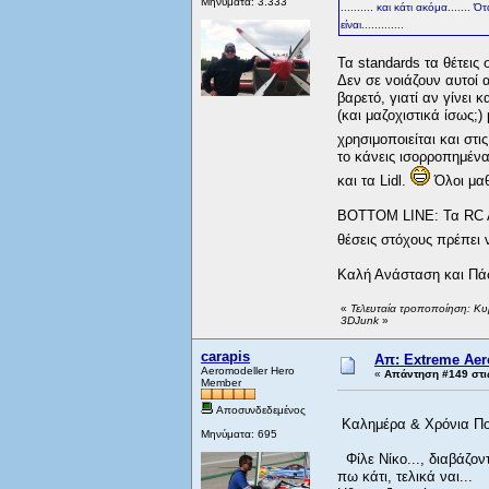
Μηνύματα: 3.333
.......... και κάτι ακόμα.....
είναι.............
Τα standards τα θέτεις 
Δεν σε νοιάζουν αυτοί α
βαρετό, γιατί αν γίνει 
(και μαζοχιστικά ίσως;)
χρησιμοποιείται και στ
το κάνεις ισορροπημένα
και τα Lidl.
Όλοι μαθ
BOTTOM LINE: Τα RC Ae
θέσεις στόχους πρέπει ν
Καλή Ανάσταση και Πά
«
Τελευταία τροποποίηση: Κυ
3DJunk
»
carapis
Απ: Extreme Aero
Aeromodeller Hero
«
Απάντηση #149 στι
Member
Αποσυνδεδεμένος
Kαλημέρα & Χρόνια Πολ
Μηνύματα: 695
Φίλε Νίκο..., διαβάζον
πω κάτι, τελικά ναι...