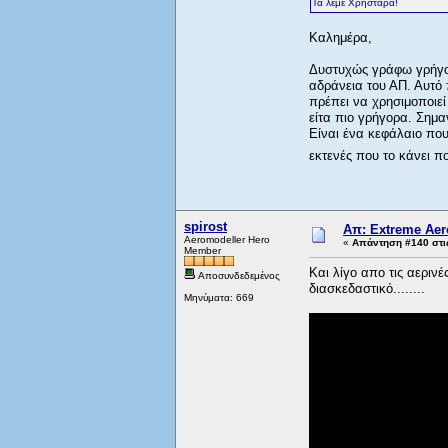
Τα λέμε Χρηστάρα!
Καλημέρα,
Δυστυχώς γράφω γρήγορ
αδράνεια του ΑΠ. Αυτό 
πρέπει να χρησιμοποιεί 
είτα πιο γρήγορα. Σημαν
Είναι ένα κεφάλαιο που
εκτενές που το κάνει π
spirost
Απ: Extreme Aero
Aeromodeller Hero
«
Απάντηση #140 στι
Member
Και λίγο απο τις αερινέ
Αποσυνδεδεμένος
διασκεδαστικό........
Μηνύματα: 669