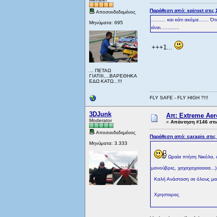
Παράθεση από: spirost στις 
Αποσυνδεδεμένος
.......... και κάτι ακόμα.....
Μηνύματα: 695
είναι.............
+++1...
... ΠΕΤΑΩ
ΓΙΑΤΙΙΙ,...ΒΑΡΕΘΗΚΑ
ΕΔΩ ΚΑΤΩ...!!!
FLY SAFE - FLY HIGH ?!!!
3DJunk
Απ: Extreme Aero
Moderator
«
Απάντηση #146 στι
Αποσυνδεδεμένος
Παράθεση από: carapis στις
Μηνύματα: 3.333
Ωραία πτήση Νικόλα, αυ
μανούβρες, χαχαχαχααααα...) 
Καλή Ανάσταση σε όλους μα
Χρησταρας