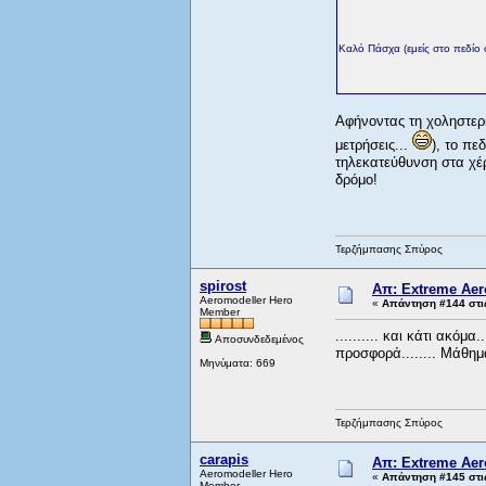
Καλό Πάσχα (εμείς στο πεδίο 
Αφήνοντας τη χοληστερίν
μετρήσεις...
), το πε
τηλεκατεύθυνση στα χέρ
δρόμο!
Τερζήμπασης Σπύρος
spirost
Απ: Extreme Aero
Aeromodeller Hero
«
Απάντηση #144 στι
Member
.......... και κάτι ακόμ
Αποσυνδεδεμένος
προσφορά........ Μάθημα ε
Μηνύματα: 669
Τερζήμπασης Σπύρος
carapis
Απ: Extreme Aero
Aeromodeller Hero
«
Απάντηση #145 στι
Member