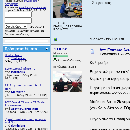
Παρακαλούμε
συνδεθείτε
ή
Χρησταρας
εγγραφείτε
.
Χάσατε το
email ενεργοποίησης;
Κυριακή, 9 Αυγ 2026, 01:18:06
... ΠΕΤΑΩ
ΓΙΑΤΙΙΙ,...ΒΑΡΕΘΗΚΑ
ΕΔΩ ΚΑΤΩ...!!!
Σύνδεση με όνομα, κωδικό και
διάρκεια σύνδεσης
FLY SAFE - FLY HIGH ?!!!
Πρόσφατα θέματα
3DJunk
Απ: Extreme Aero
Moderator
«
Απάντηση #136 στι
Chiribiri No. 5
από
TheLurker
Αποσυνδεδεμένος
[
Χθες
στις 23:17]
Καλησπέρα,
Μηνύματα: 3.333
Εντυπωσιακά βίντεο #6
Ευχαριστώ με τον καλό
από
Markhelis
[Παρασκευή, 7 Αυγ 2026,
Κυριακή και αφιέρωση
14:38:00]
SR-71 ground speed check
Πτήση με το Laser χωρί
story
από
Stargazer
περιπτώσεις ωστόσο, πχ 
[Πέμπτη, 6 Αυγ 2026, 16:11:02]
Μπήκε καλά το 25 νομίζ
2026 World Champs F4 Scale,
Buckminster ...
(κοινώς ουδέτερους ΤΟ
από
ArgyrisGiannetakis
[Δευτέρα, 3 Αυγ 2026, 22:09:24]
Ευχαριστώ το Γιάννη γι
Rya-V thrust vectored jet spins
and flip...
από
dominicm
[Δευτέρα, 3 Αυγ 2026, 17:14:50]