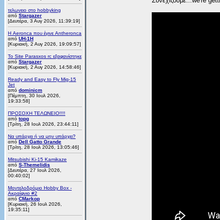
Συνεχίζουμε...we're gett
τελωνειο στο hobbyking
από
Stargazer
[Δευτέρα, 3 Αυγ 2026, 11:39:19]
Η Aeronca που έγινε Antheronca
από
UH-1H
[Κυριακή, 2 Αυγ 2026, 19:09:57]
Το Site Parasxos rc εξαφανίστηκε
από
Stargazer
[Κυριακή, 2 Αυγ 2026, 14:58:46]
Ready and Easy to Fly Mig-15
Jet
από
dominicm
[Πέμπτη, 30 Ιουλ 2026,
19:33:58]
ΠΡΟΣΟΧΗ ΤΕΛΩΝΕΙΟ!!!!
από
topg
[Τρίτη, 28 Ιουλ 2026, 23:44:11]
Να υπάρχει ή να μην υπάρχει?
από
Dell Gatto Grande
[Τρίτη, 28 Ιουλ 2026, 13:05:46]
Mitsubishi Ki-15 Kamikaze
από
S-Themelidis
[Δευτέρα, 27 Ιουλ 2026,
00:40:02]
Μοντελοδρόμιο Hobby Box -
Ακραίφνιο #2
από
CMarkop
[Κυριακή, 26 Ιουλ 2026,
19:35:11]