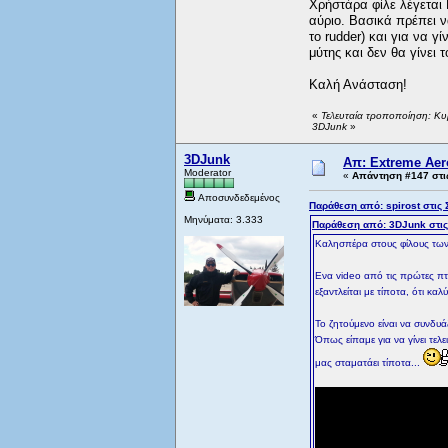
Χρήστάρα φίλε λέγεται 
αύριο. Βασικά πρέπει ν
το rudder) και για να γ
μύτης και δεν θα γίνει τ
Καλή Ανάσταση!
«
Τελευταία τροποποίηση: Κυ
3DJunk
»
3DJunk
Απ: Extreme Aero
Moderator
«
Απάντηση #147 στι
Αποσυνδεδεμένος
Παράθεση από: spirost στις 
Μηνύματα: 3.333
Παράθεση από: 3DJunk στις
Καλησπέρα στους φίλους τω
Ενα video από τις πρώτες πτή
εξαντλείται με τίποτα, ότι κ
Το ζητούμενο είναι να συνδυ
Όπως είπαμε για να γίνει τελ
μας σταματάει τίποτα...