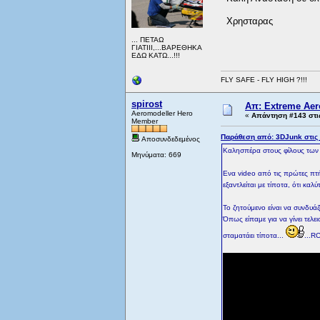
Χρησταρας
... ΠΕΤΑΩ
ΓΙΑΤΙΙΙ,...ΒΑΡΕΘΗΚΑ
ΕΔΩ ΚΑΤΩ...!!!
FLY SAFE - FLY HIGH ?!!!
spirost
Απ: Extreme Aero
Aeromodeller Hero
«
Απάντηση #143 στι
Member
Παράθεση από: 3DJunk στις 
Αποσυνδεδεμένος
Καλησπέρα στους φίλους των
Μηνύματα: 669
Ενα video από τις πρώτες πτή
εξαντλείται με τίποτα, ότι κα
Το ζητούμενο είναι να συνδυά
Όπως είπαμε για να γίνει τελε
σταματάει τίποτα...
...R