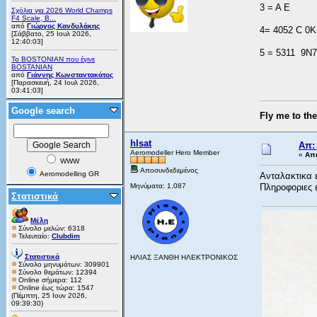
3 = A E
Σχόλια για 2026 World Champs
F4 Scale, B...
από
Γιώργος Κανδυλάκης
4= 4052 C 0K
[Σάββατο, 25 Ιουλ 2026,
12:40:03]
5 = 5311 9N7
Το BOSTONIAN που έγινε
BOSTANIAN
από
Γιάννης Κωνσταντακάτος
[Παρασκευή, 24 Ιουλ 2026,
03:41:03]
Google search
Fly me to th
hlsat
Απ:
Aeromodeller Hero Member
«
Απά
WWW
Αποσυνδεδεμένος
Aeromodelling GR
Ανταλακτικα
Μηνύματα: 1.087
Πληροφοριες
Στατιστικά
Μέλη
Σύνολο μελών: 6318
Τελευταίο:
Clubdim
Στατιστικά
ΗΛΙΑΣ ΞΑΝΘΗ ΗΛΕΚΤΡΟΝΙΚΟΣ
Σύνολο μηνυμάτων: 309901
Σύνολο θεμάτων: 12394
Online σήμερα: 112
Online έως τώρα: 1547
(Πέμπτη, 25 Ιουν 2026,
09:39:30)