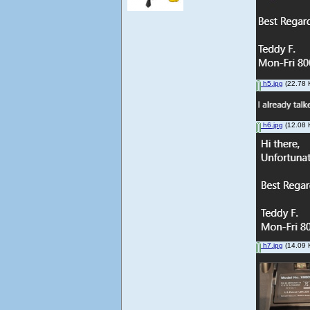
h5.jpg
(22.78 
h6.jpg
(12.08 
h7.jpg
(14.09 