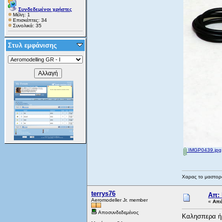
Συνδεδεμένοι χρήστες
Μέλη: 1
Επισκέπτες: 34
Συνολικά: 35
Στυλ εμφάνισης
IMGP0439.jpg
Χαρας το μαστορα
terrys76
Απ:
Aeromodeller Jr. member
«
Απά
Αποσυνδεδεμένος
Καλησπερα ήρ