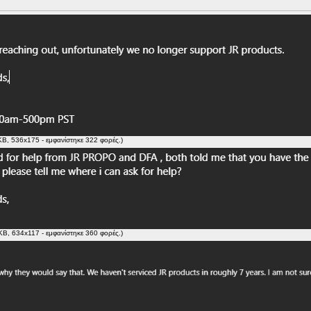
KB, 536x175 - εμφανίστηκε 322 φορές.)
KB, 634x117 - εμφανίστηκε 360 φορές.)