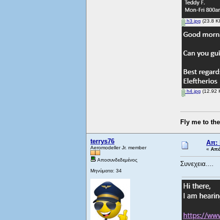
h3.jpg
(23.8 K
h4.jpg
(12.92 
Fly me to th
terrys76
Απ:
Aeromodeller Jr. member
«
Απά
Αποσυνδεδεμένος
Συνεχεια....
Μηνύματα: 34