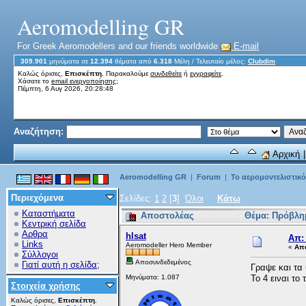
Aeromodelling GR
For Greek Aeromodellers and our friends worldwide
E-mail
309.901
μηνύματα σε
12.394
θέματα από
6.318
Μέλη
/ Τελευταίο μέλος:
Clubdim
Καλώς όρισες,
Επισκέπτη
. Παρακαλούμε
συνδεθείτε
ή
εγγραφείτε
.
Χάσατε το
email ενεργοποίησης;
Πέμπτη, 6 Αυγ 2026, 20:28:48
Αναζήτηση:
Αρχική
Aeromodelling GR
|
Forum
|
Το αερομοντελιστικ
Περιεχόμενα
Σελίδες:
1
2
[
3
]
Όλοι
Κάτω
Καταστήματα
Αποστολέας
Θέμα: Πρόβλη
Κεντρική σελίδα
Αρθρα
hlsat
Απ:
Links
Aeromodeller Hero Member
«
Απά
Σύλλογοι
Αποσυνδεδεμένος
Γιατί αυτή η σελίδα;
Γραψε και τα 
Μηνύματα: 1.087
Το 4 ειναι το 
Στοιχεία χρήσης
Καλώς όρισες,
Επισκέπτη
.