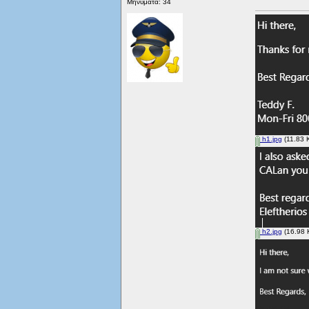
Μηνύματα: 34
h1.jpg
(11.83 
h2.jpg
(16.98 