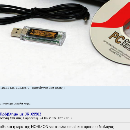
(45.82 KB, 1023x573 - εμφανίστηκε 389 φορές.)
 που εχει μεγαλα κεφια
 Πρόβλημα με JR X9503
ντηση #36 στις:
Παρασκευή, 24 Ιαν 2025, 16:12:01 »
θε και η ωρα της HORIZON να στείλω email και οριστε ο διαλογος.