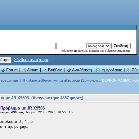
Σύνδεση με όνομα, κωδικό και διάρκεια σύνδεσης
Σύνθετη αναζήτηση
|
Forum
|
Album
|
Βοήθεια
|
Αναζήτηση
|
Ημερολόγιο
|
Σύν
ό εργαστήρι
|
Η τηλεκατεύθυνση και τα αξεσουάρ
(Συντονιστές:
DEPRON MANIAC
,
kol
μα με JR X9503 (Αναγνώστηκε 4857 φορές)
 Πρόβλημα με JR X9503
ντηση #30 στις:
Τετάρτη, 22 Ιαν 2025, 18:55:51 »
υπολοιπα 3 , 4 , 5.
τσιπ της μνημης.