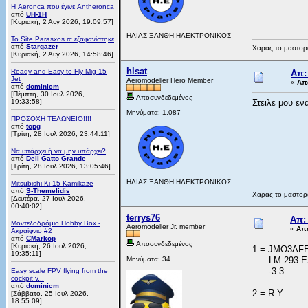
Η Aeronca που έγινε Antheronca
από
UH-1H
[Κυριακή, 2 Αυγ 2026, 19:09:57]
ΗΛΙΑΣ ΞΑΝΘΗ ΗΛΕΚΤΡΟΝΙΚΟΣ
Το Site Parasxos rc εξαφανίστηκε
από
Stargazer
Χαρας το μαστορα
[Κυριακή, 2 Αυγ 2026, 14:58:46]
hlsat
Ready and Easy to Fly Mig-15
Απ:
Jet
Aeromodeller Hero Member
«
Απά
από
dominicm
[Πέμπτη, 30 Ιουλ 2026,
Αποσυνδεδεμένος
19:33:58]
Στειλε μου ε
Μηνύματα: 1.087
ΠΡΟΣΟΧΗ ΤΕΛΩΝΕΙΟ!!!!
από
topg
[Τρίτη, 28 Ιουλ 2026, 23:44:11]
Να υπάρχει ή να μην υπάρχει?
από
Dell Gatto Grande
[Τρίτη, 28 Ιουλ 2026, 13:05:46]
ΗΛΙΑΣ ΞΑΝΘΗ ΗΛΕΚΤΡΟΝΙΚΟΣ
Mitsubishi Ki-15 Kamikaze
από
S-Themelidis
Χαρας το μαστορα
[Δευτέρα, 27 Ιουλ 2026,
00:40:02]
terrys76
Απ:
Μοντελοδρόμιο Hobby Box -
Aeromodeller Jr. member
«
Απά
Ακραίφνιο #2
από
CMarkop
Αποσυνδεδεμένος
[Κυριακή, 26 Ιουλ 2026,
1 = JMO3AF
19:35:11]
Μηνύματα: 34
LM 293 E
-3.3
Easy scale FPV flying from the
cockpit v...
από
dominicm
2 = R Y
[Σάββατο, 25 Ιουλ 2026,
18:55:09]