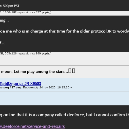
B, 1050x182 - εμφανίστηκε 337 φορές.)
KB, 565x126 - εμφανίστηκε 390 φορές.)
👨‍✈️
e moon, Let me play among the stars...
 Πρόβλημα με JR X9503
ντηση #37 στις:
Παρασκευή, 24 Ιαν 2025, 16:15:20 »