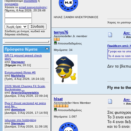
Παρακαλούμε
συνδεθείτε
ή
εγγραφείτε
.
Χάσατε το
email ενεργοποίησης;
Πέμπτη, 6 Αυγ 2026, 20:28:48
ΗΛΙΑΣ ΞΑΝΘΗ ΗΛΕΚΤΡΟΝΙΚΟΣ
Χαρας το μαστορα
Σύνδεση με όνομα, κωδικό και
terrys76
Απ:
διάρκεια σύνδεσης
Aeromodeller Jr. member
«
Απά
Αποσυνδεδεμένος
Παράθεση από: hl
Πρόσφατα θέματα
Μηνύματα: 34
Γραψε και τα υπο
SR-71 ground speed check
Το 4 ειναι το τσι
story
από
Stargazer
[
Σήμερα
στις 16:11]
Δεν τα βλεπω
Εντυπωσιακά βίντεο #6
από
Markhelis
[Τρίτη, 4 Αυγ 2026, 16:24:10]
2026 World Champs F4 Scale,
Fly me to th
Buckminster ...
από
ArgyrisGiannetakis
[Δευτέρα, 3 Αυγ 2026, 22:09:24]
hlsat
Απ:
Aeromodeller Hero Member
Rya-V thrust vectored jet spins
«
Απά
and flip...
από
dominicm
Αποσυνδεδεμένος
Στις φωτογρα
[Δευτέρα, 3 Αυγ 2026, 17:14:50]
Μηνύματα: 1.087
Το 3 ειναι κο
τελωνειο στο hobbyking
Το 4 ειναι δε
από
Stargazer
και το 5 εινα
[Δευτέρα, 3 Αυγ 2026, 11:39:19]