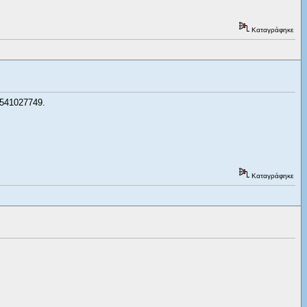
Καταγράφηκε
2541027749.
Καταγράφηκε