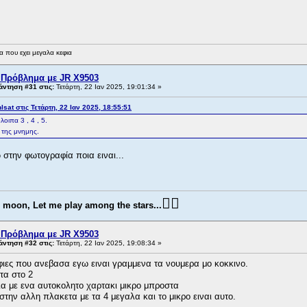
 που εχει μεγαλα κεφια
 Πρόβλημα με JR X9503
ντηση #31 στις:
Τετάρτη, 22 Ιαν 2025, 19:01:34 »
sat στις Τετάρτη, 22 Ιαν 2025, 18:55:51
λοιπα 3 , 4 , 5.
π της μνημης.
 στην φωτογραφία ποια ειναι...
👨‍✈️
e moon, Let me play among the stars...
 Πρόβλημα με JR X9503
ντηση #32 στις:
Τετάρτη, 22 Ιαν 2025, 19:08:34 »
φιες που ανεβασα εγω ειναι γραμμενα τα νουμερα μο κοκκινο.
ντα στο 2
ξια με ενα αυτοκολητο χαρτακι μικρο μπροστα
ι στην αλλη πλακετα με τα 4 μεγαλα και το μικρο ειναι αυτο.