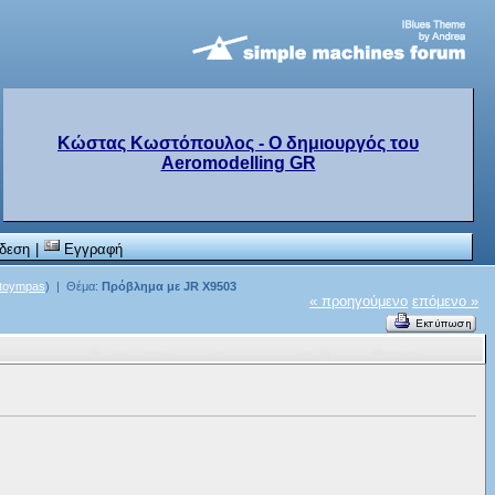
Κώστας Κωστόπουλος - Ο δημιουργός του
Aeromodelling GR
δεση
|
Εγγραφή
otoympas
) | Θέμα:
Πρόβλημα με JR X9503
« προηγούμενο
επόμενο »