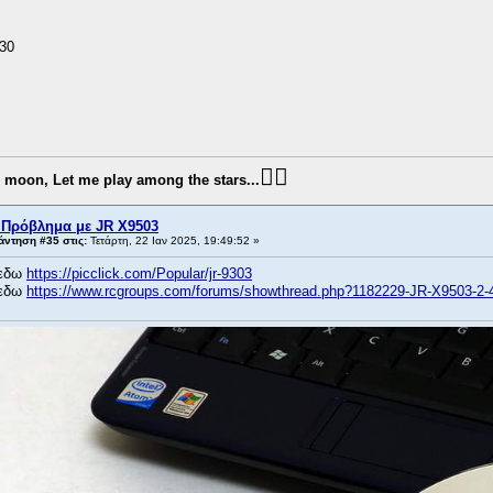
30
👨‍✈️
e moon, Let me play among the stars...
 Πρόβλημα με JR X9503
ντηση #35 στις:
Τετάρτη, 22 Ιαν 2025, 19:49:52 »
 εδω
https://picclick.com/Popular/jr-9303
 εδω
https://www.rcgroups.com/forums/showthread.php?1182229-JR-X9503-