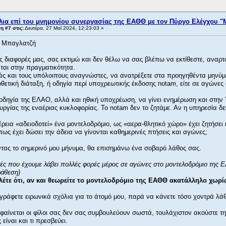
λια επί του μνημονίου συνεργασίας της ΕΑΘΘ με τον Πύργο Ελέγχου "
 #7 στις:
Δευτέρα, 27 Μαΐ 2024, 12:23:03 »
ιε Μπαγλατζή
ς διαφορές μας, σας εκτιμώ και δεν θέλω να σας βλέπω να εκτίθεστε, αναρ
ται στην πραγματικότητα.
ς και τους υπόλοιπους αναγνώστες, να ανατρέξετε στα προηγηθέντα μηνύμ
ετική διάταξη, ή οδηγία περί υποχρεωτικής έκδοσης notam, είτε σε αγώνες 
 οδηγία της ΕΛΑΟ, αλλά και ηθική υποχρέωση, να γίνει ενημέρωση και στην 
υργίας της εναέριας κυκλοφορίας. Το notam δεν το ζητάμε. Αν η υπηρεσία δε
ρεια «αδειοδοτεί» ένα μοντελοδρόμιο, ως «αερα-θλητικό χώρο» έχει ζητήσει 
ως έχει δώσει την άδεια να γίνονται καθημερινές πτήσεις και αγώνες;
ας το σημερινό μου μήνυμα, θα επισημάνω ένα σοβαρό λάθος σας.
τές που έχουμε λάβει πολλές φορές μέρος σε αγώνες στο μοντελοδρόμιο της
ράθεση)
έτε ότι, αν και θεωρείτε το μοντελοδρόμιο της ΕΑΘΘ ακατάλληλο χωρίς 
γράφετε ειρωνικά σχόλια για το άτομό μου, παρά να κάνετε τόσο χοντρά λά
φαίνεται οι φίλοι σας δεν σας συμβουλεύουν σωστά, τουλάχιστον ακούστε τη
 είναι και τι πρεσβεύει.