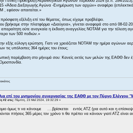
ην Γενική Προκήρυξη Αεραθλητικών Αγώνων περιόδου 2024 (α.π. 284/2023),
5 «Άδεια Διεξαγωγής Αγώνα -Ενημέρωση των αρχών» αναφέρει (επιλεκτικά)
 , εφόσον απαιτείται.»
πρόσφατη εξέλιξη επί του θέματος, όπως είχαμε προβλέψει.
υ βρήκαμε στην πλατφόρμα «Διαύγεια», γίνεται αναφορά στο από 08-02-2024 
ναι απαραίτητη ούτε αναγκαία η έκδοση αναγγελίας ΝΟΤΑΜ για την τέλεση α
ότερο των 500 ποδιών.»
την εξής εύλογη ερώτηση. Γιατι να χρειάζεται ΝΟΤΑΜ την ημέρα αγώνων αερο
ν τις υπόλοιπες 364 ημέρες του έτους;
ωπική παρέμβαση στο μήνυμά σου: Κανείς εκτός των μελών της ΕΑΘΘ δεν έχει
η Ομοσπονδία.
τακάτος
λια επί του μνημονίου συνεργασίας της ΕΑΘΘ με τον Πύργο Ελέγχου "
 #2 στις:
Πέμπτη, 23 Μαΐ 2024, 19:32:29 »
ομιο όμως τι να κάνουμε ….βρίσκεται εντός ATZ (για αυτό και η επίσκεψη
νται πτήσεις 365 μέρες τον χρόνο τι θα πρέπει να κάνουν γιατί ΑΤΖ είναι 