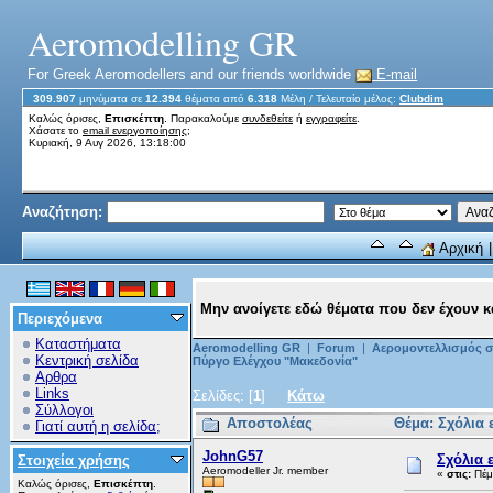
Aeromodelling GR
For Greek Aeromodellers and our friends worldwide
E-mail
309.907
μηνύματα σε
12.394
θέματα από
6.318
Μέλη
/ Τελευταίο μέλος:
Clubdim
Καλώς όρισες,
Επισκέπτη
. Παρακαλούμε
συνδεθείτε
ή
εγγραφείτε
.
Χάσατε το
email ενεργοποίησης;
Κυριακή, 9 Αυγ 2026, 13:18:00
Αναζήτηση:
Αρχική
Μην ανοίγετε εδώ θέματα που δεν έχουν 
Περιεχόμενα
Καταστήματα
Aeromodelling GR
|
Forum
|
Αερομοντελλισμός σ
Κεντρική σελίδα
Πύργο Ελέγχου "Μακεδονία"
Αρθρα
Links
Σελίδες: [
1
]
Κάτω
Σύλλογοι
Αποστολέας
Θέμα: Σχόλια
Γιατί αυτή η σελίδα;
JohnG57
Σχόλια 
Στοιχεία χρήσης
Aeromodeller Jr. member
«
στις:
Πέμ
Καλώς όρισες,
Επισκέπτη
.