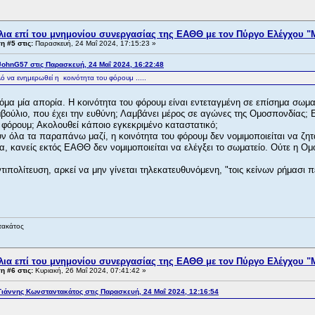
λια επί του μνημονίου συνεργασίας της ΕΑΘΘ με τον Πύργο Ελέγχου "
 #5 στις:
Παρασκευή, 24 Μαΐ 2024, 17:15:23 »
ohnG57 στις Παρασκευή, 24 Μαΐ 2024, 16:22:48
λό να ενημερωθεί η κοινότητα του φόρουμ .....
όμα μία απορία. Η κοινότητα του φόρουμ είναι εντεταγμένη σε επίσημα σωμα
μβούλιο, που έχει την ευθύνη; Λαμβάνει μέρος σε αγώνες της Ομοσπονδίας; 
 φόρουμ; Ακολουθεί κάποιο εγκεκριμένο καταστατικό;
ν όλα τα παραπάνω μαζί, η κοινότητα του φόρουμ δεν νομιμοποιείται να ζητ
, κανείς εκτός ΕΑΘΘ δεν νομιμοποιείται να ελέγξει το σωματείο. Ούτε η Ο
τιπολίτευση, αρκεί να μην γίνεται τηλεκατευθυνόμενη, "τοις κείνων ρήμασι π
τακάτος
λια επί του μνημονίου συνεργασίας της ΕΑΘΘ με τον Πύργο Ελέγχου "
 #6 στις:
Κυριακή, 26 Μαΐ 2024, 07:41:42 »
ιάννης Κωνσταντακάτος στις Παρασκευή, 24 Μαΐ 2024, 12:16:54