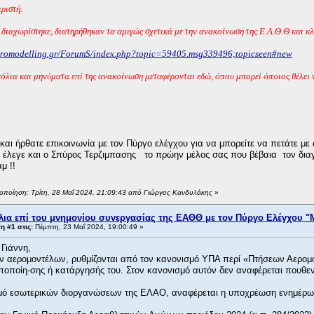
ριστή:
 διαχωρίστηκε, διατηρήθηκαν τα αμιγώς σχετικά με την ανακοίνωση της Ε.Α.Θ.Θ και κ
eromodelling.gr/ForumS/index.php?topic=59405.msg339496;topicseen#new
όλια και μηνύματα επί της ανακοίνωση μεταφέρονται εδώ, όπου μπορεί όποιος θέλει να
αι ήρθατε επικοινωνία με τον Πύργο ελέγχου για να μπορείτε να πετάτε με 
 έλεγε και ο Σπύρος Τερζιμπασης το πρώην μέλος σας που βέβαια τον δια
μ !!
ποποίηση: Τρίτη, 28 Μαΐ 2024, 21:09:43 από Γιώργος Κανδυλάκης
»
λια επί του μνημονίου συνεργασίας της ΕΑΘΘ με τον Πύργο Ελέγχου "
 #1 στις:
Πέμπτη, 23 Μαΐ 2024, 19:00:49 »
 Γιάννη,
ων αερομοντέλων, ρυθμίζονται από τον κανονισμό ΥΠΑ περί «Πτήσεων Αερομο
οποίη-σης ή κατάργησής του. Στον κανονισμό αυτόν δεν αναφέρεται πουθ
μό εσωτερικών διοργανώσεων της ΕΛΑΟ, αναφέρεται η υποχρέωση ενημέρω