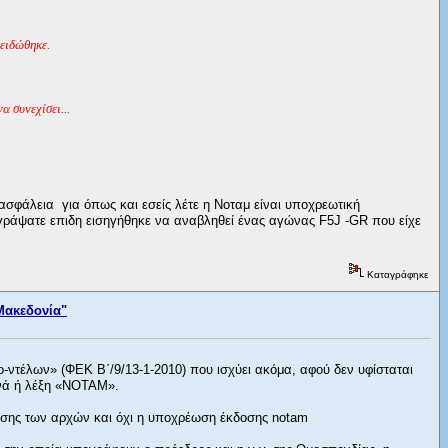
λειδώθηκε.
 συνεχίσει...
ασφάλεια για όπως και εσείς λέτε η Νοταμ είναι υποχρεωτική
γράψατε επιδη εισηγήθηκε να αναβληθεί ένας αγώνας F5J -GR που είχε
Καταγράφηκε
Μακεδονία"
-ντέλων» (ΦΕΚ Β΄/9/13-1-2010) που ισχύει ακόμα, αφού δεν υφίσταται
ενά ή λέξη «ΝΟΤΑΜ».
σης των αρχών και όχι η υποχρέωση έκδοσης notam