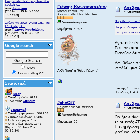
Easy scale FPV flying from the
cockpit v...
Γιάννης Κωνσταντακάτος
Απ: Σχό
από
dominicm
Master contributor
[Σάββατο, 25 Ιουλ 2026,
«
Απάντηση
Aeromodeller Hero Member
18:55:09]
Παράθεση από: J
Αποσυνδεδεμένος
Σχόλια για 2026 World Champs
F4 Scale, B...
Το μοντελοδρομι
Μηνύματα: 6.297
από
Γιώργος Κανδυλάκης
θα πρέπει να κάν
[Σάββατο, 25 Ιουλ 2026,
12:40:03]
Αγαπητέ φίλε
Google search
Γιατί σε απασ
Πιστεύεις ότι
Δεν θέλω να 
κεφάλι". (και
WWW
AKA "jkon" ή "θείος Γιάννης"
Aeromodelling GR
Στατιστικά
Γιάννης Κωνσταν
Πρόεδρος Ε.Α.Α.
Μέλη
Σύνολο μελών: 6318
Τελευταίο:
Clubdim
JohnG57
Απ: Σχό
Aeromodeller Jr. member
«
Απάντηση
Στατιστικά
Σύνολο μηνυμάτων: 309907
Αποσυνδεδεμένος
Θα ήταν είναι
Σύνολο θεμάτων: 12394
Online σήμερα: 109
Μηνύματα: 69
είναι εντός Α
Online έως τώρα: 1547
Η ενημέρωση 
(Πέμπτη, 25 Ιουν 2026,
09:39:30)
γιατί εάν κάτ