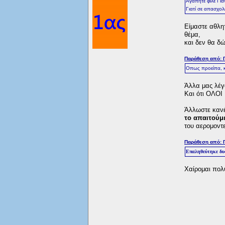
Αγαπητέ φίλε Γιά
Γιατί σε απασχολε
Είμαστε αθλη
θέμα,
και δεν θα δώ
Παράθεση από: Γ
Οπως προείπα, κα
Άλλα μας λέγα
Και ότι ΟΛΟΙ 
Άλλωστε κανέ
το απαιτούμ
του αερομοντ
Παράθεση από: Γ
Επαληθεύτηκε δυσ
Χαίρομαι πολύ