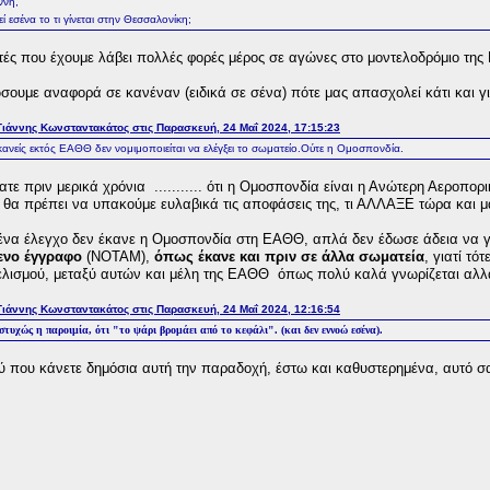
ννη,
ί εσένα το τι γίνεται στην Θεσσαλονίκη;
τές που έχουμε λάβει πολλές φορές μέρος σε αγώνες στο μοντελοδρόμιο της
σουμε αναφορά σε κανέναν (ειδικά σε σένα) πότε μας απασχολεί κάτι και γι
ιάννης Κωνσταντακάτος στις Παρασκευή, 24 Μαΐ 2024, 17:15:23
νείς εκτός ΕΑΘΘ δεν νομιμοποιείται να ελέγξει το σωματείο.Ούτε η Ομοσπονδία.
τε πριν μερικά χρόνια ........... ότι η Ομοσπονδία είναι η Ανώτερη Αεροπορι
θα πρέπει να υπακούμε ευλαβικά τις αποφάσεις της, τι ΑΛΛΑΞΕ τώρα και μας
να έλεγχο δεν έκανε η Ομοσπονδία στη ΕΑΘΘ, απλά δεν έδωσε άδεια να γ
ενο έγγραφο
(ΝΟΤΑΜ),
όπως έκανε και πριν σε άλλα σωματεία
, γιατί τό
ελισμού, μεταξύ αυτών και μέλη της ΕΑΘΘ όπως πολύ καλά γνωρίζεται αλλά
ιάννης Κωνσταντακάτος στις Παρασκευή, 24 Μαΐ 2024, 12:16:54
τυχώς η παροιμία, ότι "το ψάρι βρομάει από το κεφάλι". (και δεν εννοώ εσένα).
 που κάνετε δημόσια αυτή την παραδοχή, έστω και καθυστερημένα, αυτό σας Τ