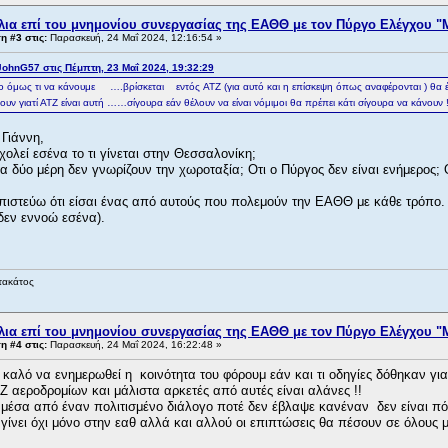
λια επί του μνημονίου συνεργασίας της ΕΑΘΘ με τον Πύργο Ελέγχου "
 #3 στις:
Παρασκευή, 24 Μαΐ 2024, 12:16:54 »
ohnG57 στις Πέμπτη, 23 Μαΐ 2024, 19:32:29
ο όμως τι να κάνουμε ….βρίσκεται εντός ATZ (για αυτό και η επίσκεψη όπως αναφέρονται ) θα έχ
ουν γιατί ΑΤΖ είναι αυτή ……σίγουρα εάν θέλουν να είναι νόμιμοι θα πρέπει κάτι σίγουρα να κάνουν !
 Γιάννη,
χολεί εσένα το τι γίνεται στην Θεσσαλονίκη;
 τα δύο μέρη δεν γνωρίζουν την χωροταξία; Οτι ο Πύργος δεν είναι ενήμερος; Ο
πιστεύω ότι είσαι ένας από αυτούς που πολεμούν την ΕΑΘΘ με κάθε τρόπο. 
 δεν εννοώ εσένα).
τακάτος
λια επί του μνημονίου συνεργασίας της ΕΑΘΘ με τον Πύργο Ελέγχου "
 #4 στις:
Παρασκευή, 24 Μαΐ 2024, 16:22:48 »
 καλό να ενημερωθεί η κοινότητα του φόρουμ εάν και τι οδηγίες δόθηκαν για
ΤΖ αεροδρομίων και μάλιστα αρκετές από αυτές είναι αλάνες !!
μέσα από έναν πολιτισμένο διάλογο ποτέ δεν έβλαψε κανέναν δεν είναι πόλε
ι γίνει όχι μόνο στην εαθ αλλά και αλλού οι επιπτώσεις θα πέσουν σε όλους