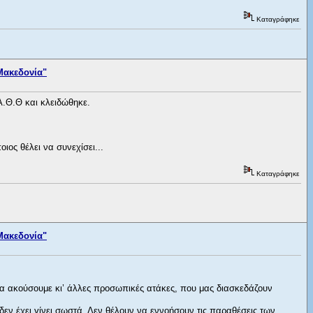
Καταγράφηκε
Μακεδονία"
Α.Θ.Θ και κλειδώθηκε.
ος θέλει να συνεχίσει...
Καταγράφηκε
Μακεδονία"
να ακούσουμε κι’ άλλες προσωπικές ατάκες, που μας διασκεδάζουν
δεν έχει γίνει σωστά. Δεν θέλουν να εννοήσουν τις παραθέσεις των