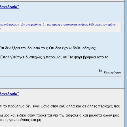
Μακεδονία"
ει ενδιαφέρων εάν αναφέρθηκε ότι εκεί πραγματοποιούνται πτήσεις 365 μέρες τον χρόνο τι
!
τι δεν ξέρει την δουλειά του; Οτι δεν έχουν δοθεί οδηγίες;
Επαληθεύτηκε δυστυχώς η παροιμία, ότι "το ψάρι βρομάει από το
Καταγράφηκε
Μακεδονία"
τί το πρόβλημα δεν είναι μόνο στην εαθ αλλά και σε άλλες περιοχές που
μος και ειδικά όταν πρόκειται για την ασφάλεια και μάλιστα όλων μας
 μας οργανωμένους και μη .