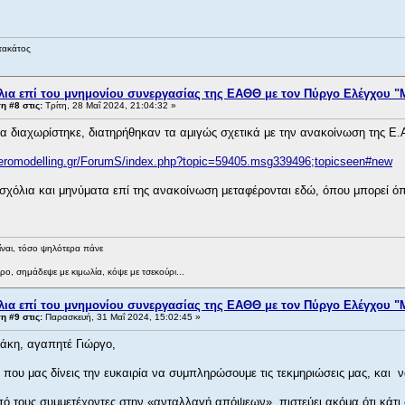
τακάτος
λια επί του μνημονίου συνεργασίας της ΕΑΘΘ με τον Πύργο Ελέγχου "
 #8 στις:
Τρίτη, 28 Μαΐ 2024, 21:04:32 »
μα διαχωρίστηκε, διατηρήθηκαν τα αμιγώς σχετικά με την ανακοίνωση της Ε.
aeromodelling.gr/ForumS/index.php?topic=59405.msg339496;topicseen#new
χόλια και μηνύματα επί της ανακοίνωση μεταφέρονται εδώ, όπου μπορεί όποι
ίναι, τόσο ψηλότερα πάνε
ρο, σημάδεψε με κιμωλία, κόψε με τσεκούρι...
λια επί του μνημονίου συνεργασίας της ΕΑΘΘ με τον Πύργο Ελέγχου "
 #9 στις:
Παρασκευή, 31 Μαΐ 2024, 15:02:45 »
άκη, αγαπητέ Γιώργο,
 που μας δίνεις την ευκαιρία να συμπληρώσουμε τις τεκμηριώσεις μας, και 
πό τους συμμετέχοντες στην «ανταλλαγή απόψεων», πιστεύει ακόμα ότι κάτι 