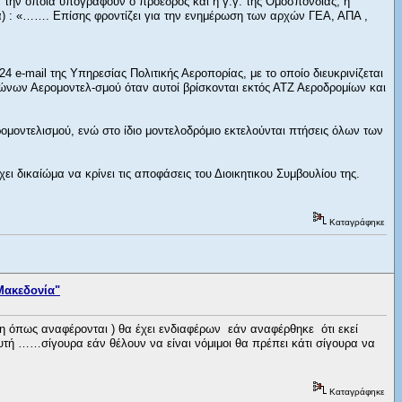
 την οποία υπογράφουν ο πρόεδρος και η γ.γ. της Ομοσπονδίας, η
 : «……. Επίσης φροντίζει για την ενημέρωση των αρχών ΓΕΑ, ΑΠΑ ,
e-mail της Υπηρεσίας Πολιτικής Αεροπορίας, με το οποίο διευκρινίζεται
γώνων Αερομοντελ-σμού όταν αυτοί βρίσκονται εκτός ΑΤΖ Αεροδρομίων και
μοντελισμού, ενώ στο ίδιο μοντελοδρόμιο εκτελούνται πτήσεις όλων των
 δικαίώμα να κρίνει τις αποφάσεις του Διοικητικου Συμβουλίου της.
Καταγράφηκε
Μακεδονία"
 όπως αναφέρονται ) θα έχει ενδιαφέρων εάν αναφέρθηκε ότι εκεί
αυτή ……σίγουρα εάν θέλουν να είναι νόμιμοι θα πρέπει κάτι σίγουρα να
Καταγράφηκε