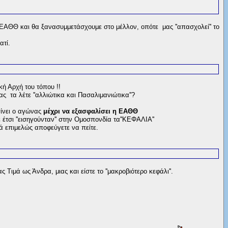
 ΕΑΘΘ και θα ξανασυμμετάσχουμε στο μέλλον, οπότε μας ''απασχολεί'' το
ατί.
κή Αρχή του τόπου !!
 τα λέτε ''αλλιώτικα και Πασαλιμανιώτικα''?
ίνει ο αγώνας
μέχρι να εξασφαλίσει η ΕΑΘΘ
τε έτσι ''εισηγούνταν'' στην Ομοσπονδία τα''ΚΕΦΑΛΙΑ''
 επιμελώς αποφεύγετε να πείτε.
ιμά ως Άνδρα, μιας και είστε το ''μακροβιότερο κεφάλι''.