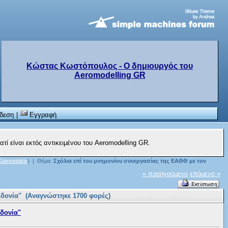
Κώστας Κωστόπουλος - Ο δημιουργός του
Aeromodelling GR
δεση
|
Εγγραφή
ατί είναι εκτός αντικειμένου του Aeromodelling GR.
Giannetakis
) | Θέμα:
Σχόλια επί του μνημονίου συνεργασίας της ΕΑΘΘ με τον
« προηγούμενο
επόμενο »
εδονία" (Αναγνώστηκε 1700 φορές)
δονία"