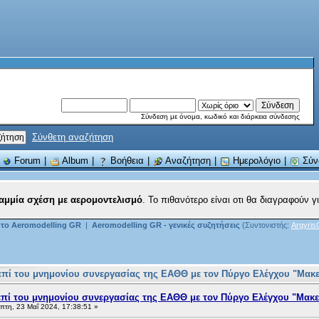
Σύνδεση με όνομα, κωδικό και διάρκεια σύνδεσης
Σύνθετη αναζήτηση
|
Forum
|
Album
|
Βοήθεια
|
Αναζήτηση
|
Ημερολόγιο
|
Σύν
καμμία σχέση με αερομοντελισμό
. Το πιθανότερο είναι οτι θα διαγραφούν γι
το Aeromodelling GR
|
Aeromodelling GR - γενικές συζητήσεις
(Συντονιστής:
Argyris
 επί του μνημονίου συνεργασίας της ΕΑΘΘ με τον Πύργο Ελέγχου "Μακ
επί του μνημονίου συνεργασίας της ΕΑΘΘ με τον Πύργο Ελέγχου "Μακε
πτη, 23 Μαΐ 2024, 17:38:51 »