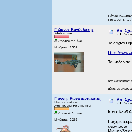
Γιάννης Κωνσταν
Πρόεδρος Ε.Α.Α.
Γιώργος Κανδυλάκης
Απ: Σχό
Administrator
«
Απάντηση
Αποσυνδεδεμένος
Το αρχικό θέ
Μηνύματα: 2.559
https://www.
Τα υπόλοιπα σ
όσο ελαφρύτερα ε
μέτρα με μικρόμετ
Γιάννης Κωνσταντακάτος
Απ: Σχό
Master contributor
«
Απάντηση
Aeromodeller Hero Member
Κύριε Κανδυλ
Αποσυνδεδεμένος
Μηνύματα: 6.297
Ευχαριστούμε
αφάνταστα.
Μία μερίδα α