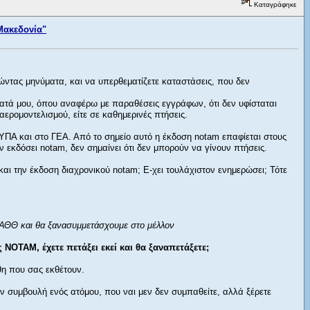
Καταγράφηκε
Μακεδονία"
τώντας μηνύματα, και να υπερθεματίζετε καταστάσεις, που δεν
ατά μου, όπου αναφέρω με παραθέσεις εγγράφων, ότι δεν υφίσταται
αερομοντελισμού, είτε σε καθημερινές πτήσεις.
ΥΠΑ και στο ΓΕΑ. Από το σημείο αυτό η έκδοση notam επαφίεται στους
ν εκδόσει notam, δεν σημαίνει ότι δεν μπορούν να γίνουν πτήσεις.
και την έκδοση διαχρονικού notam; Ε-χει τουλάχιστον ενημερώσει; Τότε
 ΕΑΘΘ και θα ξανασυμμετάσχουμε στο μέλλον
NOTAM, έχετε πετάξει εκεί και θα ξαναπετάξετε;
θη που σας εκθέτουν.
ν συμβουλή ενός ατόμου, που ναι μεν δεν συμπαθείτε, αλλά ξέρετε