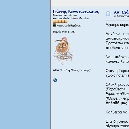
Γιάννης Κωνσταντακάτος
Απ: Σχό
Master contributor
«
Απάντηση
Aeromodeller Hero Member
Αξιότιμε κύρ
Αποσυνδεδεμένος
Μηνύματα: 6.297
Ασχέτως με τι
ανταποκρίνον
Προτρέπω εσά
πουθενά νομοθ
Ναι, υπάρχει
κανόνες λειτο
AKA "jkon" ή "θείος Γιάννης"
Όταν η Περιφέ
χωρίς notam π
Ολοκληρώνοντ
(
Παράθεση)
Είμαστε αθλη
(Κλείνει η πα
Δηλαδή μας λ
Καλύτερα να 
Επειδή όπως 
σίγουρα ποιός