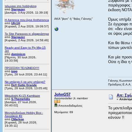
Σύμφωνα με τ
παράγραφος 1
τελωνειο στο hobbyking
από
Stargazer
έκδοση ΝΟΤΑΜ
[Δευτέρα, 3 Αυγ 2026, 11:39:19]
AKA "jkon" ή "θείος Γιάννης"
Όμως υπήρξε 
Η Aeronca που έγινε Antheronca
από
UH-1H
Σε έγγραφο πο
[Κυριακή, 2 Αυγ 2026, 19:09:57]
ότι: «δεν εί
σε ύψος μικρ
Το Site Parasxos rc εξαφανίστηκε
από
Stargazer
[Κυριακή, 2 Αυγ 2026, 14:58:46]
Και θα θέσω 
τύπων μοντέλω
Ready and Easy to Fly Mig-15
Jet
από
dominicm
Και μία προσ
[Πέμπτη, 30 Ιουλ 2026,
19:33:58]
Ούτε η ίδια 
ΠΡΟΣΟΧΗ ΤΕΛΩΝΕΙΟ!!!!
από
topg
[Τρίτη, 28 Ιουλ 2026, 23:44:11]
Γιάννης Κωνσταν
Να υπάρχει ή να μην υπάρχει?
Πρόεδρος Ε.Α.Α.
από
Dell Gatto Grande
[Τρίτη, 28 Ιουλ 2026, 13:05:46]
JohnG57
Απ: Σχό
Mitsubishi Ki-15 Kamikaze
Aeromodeller Jr. member
από
S-Themelidis
«
Απάντηση
[Δευτέρα, 27 Ιουλ 2026,
00:40:02]
Αποσυνδεδεμένος
Το μοντελοδρ
Μηνύματα: 69
πραγματοποιού
Μοντελοδρόμιο Hobby Box -
Ακραίφνιο #2
κάνουν !!
από
CMarkop
[Κυριακή, 26 Ιουλ 2026,
19:35:11]