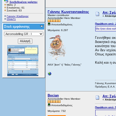
Συνδεδεμένοι χρήστες
Μέλη: 2
Επισκέπτες: 61
Συνολικά: 63
Γιάννης Κωνσταντακάτος
Απ: Σχό
Master contributor
«
Απάντηση
Γιαννης Κλειδαρας
Aeromodeller Hero Member
Chris71
Παράθεση από: J
Αποσυνδεδεμένος
Στυλ εμφάνισης
Θα ήταν είναι κα
Μηνύματα: 6.297
Γεννήθηκε ακ
διοικητικό συ
κοινότητα του
Αν δεν ισχύου
Οπως προείπα
Καλή και η αν
AKA "jkon" ή "θείος Γιάννης"
Γιάννης Κωνσταν
Πρόεδρος Ε.Α.Α.
Bocian
Απ: Σχό
Aeromodeller Hero Member
«
Απάντηση
Αποσυνδεδεμένος
Παράθεση από: Γ
Μηνύματα: 732