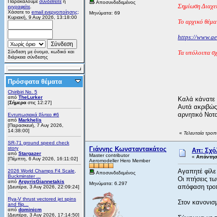
Παρακαλούμε
συνδεθείτε
ή
Αποσυνδεδεμένος
Σημίωση Διαχει
εγγραφείτε
.
Χάσατε το
email ενεργοποίησης;
Μηνύματα: 69
Κυριακή, 9 Αυγ 2026, 13:18:00
Το αρχικό θέμα
https://www.a
Σύνδεση με όνομα, κωδικό και
Τα υπόλοιπα σχ
διάρκεια σύνδεσης
Πρόσφατα θέματα
Chiribiri No. 5
από
TheLurker
Καλά κάνατε κ
[
Σήμερα
στις 12:27]
Αυτά ακριβώς
αρνητικό Νοτα
Εντυπωσιακά βίντεο #6
από
Markhelis
[Παρασκευή, 7 Αυγ 2026,
14:38:00]
«
Τελευταία τρο
SR-71 ground speed check
story
Γιάννης Κωνσταντακάτος
Απ: Σχό
από
Stargazer
Master contributor
«
Απάντηση
[Πέμπτη, 6 Αυγ 2026, 16:11:02]
Aeromodeller Hero Member
Αγαπητέ φίλε
2026 World Champs F4 Scale,
Αποσυνδεδεμένος
Buckminster ...
Οι πτήσεις τ
από
ArgyrisGiannetakis
Μηνύματα: 6.297
απόφαση τροπ
[Δευτέρα, 3 Αυγ 2026, 22:09:24]
Rya-V thrust vectored jet spins
Στον κανονισ
and flip...
από
dominicm
[Δευτέρα, 3 Αυγ 2026, 17:14:50]