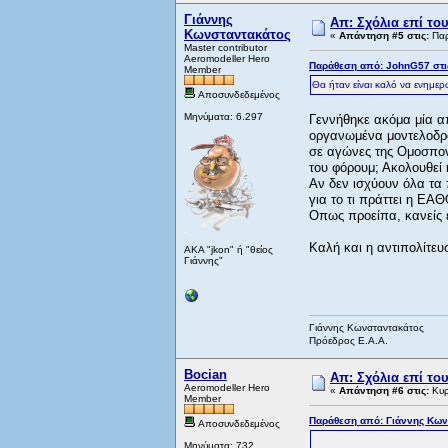
Γιάννης
Απ: Σχόλια επί το
Κωνσταντακάτος
«
Απάντηση #5 στις:
Παρ
Master contributor
Aeromodeller Hero
Παράθεση από: JohnG57 στις
Member
Θα ήταν είναι καλό να ενημερω
Αποσυνδεδεμένος
Μηνύματα: 6.297
Γεννήθηκε ακόμα μία απ
οργανωμένα μοντελοδρόμ
σε αγώνες της Ομοσπονδ
του φόρουμ; Ακολουθεί 
Αν δεν ισχύουν όλα τα 
για το τι πράττει η ΕΑ
Οπως προείπα, κανείς ε
Καλή και η αντιπολίτευσ
AKA "jkon" ή "θείος
Γιάννης"
Γιάννης Κωνσταντακάτος
Πρόεδρος Ε.Α.Α.
Bocian
Απ: Σχόλια επί το
Aeromodeller Hero
«
Απάντηση #6 στις:
Κυρ
Member
Παράθεση από: Γιάννης Κωνσ
Αποσυνδεδεμένος
Μηνύματα: 732