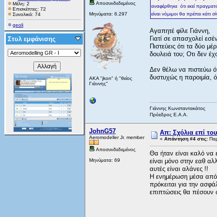
Αποσυνδεδεμένος
Μέλη: 2
αναφέρθηκε ότι εκεί πραγματο
Επισκέπτες: 72
Μηνύματα: 6.297
είναι νόμιμοι θα πρέπει κάτι σ
Συνολικά: 74
geoli
Αγαπητέ φίλε Γιάννη,
Γιατί σε απασχολεί εσέν
Στυλ εμφάνισης
Πιστεύεις ότι τα δύο μέ
δουλειά του; Οτι δεν έχ
Δεν θέλω να πιστεύω ό
δυστυχώς η παροιμία, ότ
AKA "jkon" ή "θείος
Γιάννης"
Γιάννης Κωνσταντακάτος
Πρόεδρος Ε.Α.Α.
JohnG57
Απ: Σχόλια επί το
Aeromodeller Jr. member
«
Απάντηση #4 στις:
Παρ
Αποσυνδεδεμένος
Θα ήταν είναι καλό να 
Μηνύματα: 69
είναι μόνο στην εαθ αλ
αυτές είναι αλάνες !!
Η ενημέρωση μέσα από 
πρόκειται για την ασφάλ
επιπτώσεις θα πέσουν 