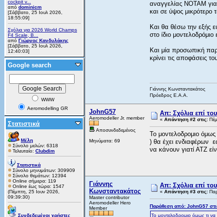
cockpit v...
αναγγελίας ΝΟΤΑΜ για 
από
dominicm
και σε ύψος μικρότερο 
[Σάββατο, 25 Ιουλ 2026,
18:55:09]
Και θα θέσω την εξής 
Σχόλια για 2026 World Champs
στο ίδιο μοντελοδρόμιο
F4 Scale, B...
από
Γιώργος Κανδυλάκης
[Σάββατο, 25 Ιουλ 2026,
Και μία προσωπική παρ
12:40:03]
κρίνει τις αποφάσεις το
Google search
Γιάννης Κωνσταντακάτος
Πρόεδρος Ε.Α.Α.
WWW
Aeromodelling GR
JohnG57
Απ: Σχόλια επί το
Aeromodeller Jr. member
«
Απάντηση #2 στις:
Πέμ
Στατιστικά
Αποσυνδεδεμένος
Το μοντελοδρομιο όμως
Μέλη
Μηνύματα: 69
) θα έχει ενδιαφέρων ε
Σύνολο μελών: 6318
να κάνουν γιατί ΑΤΖ εί
Τελευταίο:
Clubdim
Στατιστικά
Σύνολο μηνυμάτων: 309909
Σύνολο θεμάτων: 12394
Online σήμερα: 119
Γιάννης
Απ: Σχόλια επί το
Online έως τώρα: 1547
Κωνσταντακάτος
(Πέμπτη, 25 Ιουν 2026,
«
Απάντηση #3 στις:
Παρ
09:39:30)
Master contributor
Aeromodeller Hero
Παράθεση από: JohnG57 στις
Member
Συνδεδεμένοι χρήστες
Το μοντελοδρομιο όμως τι να