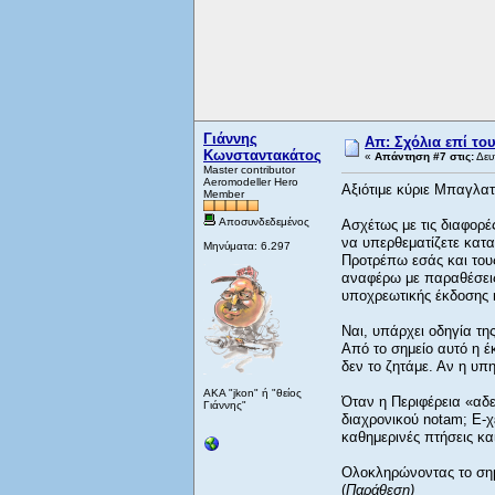
Γιάννης
Απ: Σχόλια επί το
Κωνσταντακάτος
«
Απάντηση #7 στις:
Δευ
Master contributor
Aeromodeller Hero
Αξιότιμε κύριε Μπαγλα
Member
Αποσυνδεδεμένος
Ασχέτως με τις διαφορέ
να υπερθεματίζετε κατα
Μηνύματα: 6.297
Προτρέπω εσάς και του
αναφέρω με παραθέσεις 
υποχρεωτικής έκδοσης n
Ναι, υπάρχει οδηγία τ
Από το σημείο αυτό η έ
δεν το ζητάμε. Αν η υπ
AKA "jkon" ή "θείος
Όταν η Περιφέρεια «αδε
Γιάννης"
διαχρονικού notam; Ε-χ
καθημερινές πτήσεις κα
Ολοκληρώνοντας το σημ
(
Παράθεση)