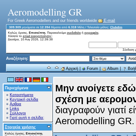
Aeromodelling GR
For Greek Aeromodellers and our friends worldwide
E-mail
309.909
μηνύματα σε
12.394
θέματα από
6.318
Μέλη
/ Τελευταίο μέλος:
Clubdim
Καλώς όρισες,
Επισκέπτη
. Παρακαλούμε
συνδεθείτε
ή
εγγραφείτε
.
Χάσατε το
email ενεργοποίησης;
Δευτέρα, 10 Αυγ 2026, 12:39:38
Σύνδεση μ
Αναζήτηση:
Αρχική
|
Forum
|
Album
|
Βοήθ
Μην ανοίγετε εδώ
Περιεχόμενα
Καταστήματα
σχέση με αερομο
Κεντρική σελίδα
Αρθρα
διαγραφούν γιατί εί
Links
Σύλλογοι
Γιατί αυτή η σελίδα;
Aeromodelling GR.
Στοιχεία χρήσης
Καλώς όρισες,
Επισκέπτη
.