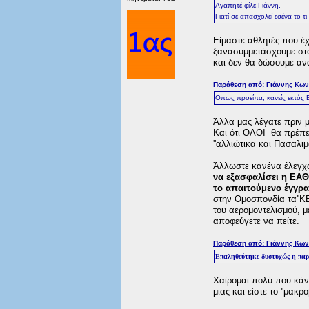
Αγαπητέ φίλε Γιάννη,
Γιατί σε απασχολεί εσένα το τι
Είμαστε αθλητές που έ
ξανασυμμετάσχουμε στο 
και δεν θα δώσουμε ανα
Παράθεση από: Γιάννης Κωνσ
Οπως προείπα, κανείς εκτός 
Άλλα μας λέγατε πριν με
Και ότι ΟΛΟΙ θα πρέπε
''αλλιώτικα και Πασαλιμ
Άλλωστε κανένα έλεγχο
να εξασφαλίσει η ΕΑ
το απαιτούμενο έγγρ
στην Ομοσπονδία τα''Κ
του αερομοντελισμού, 
αποφεύγετε να πείτε.
Παράθεση από: Γιάννης Κωνσ
Επαληθεύτηκε δυστυχώς η παροι
Χαίρομαι πολύ που κάν
μιας και είστε το ''μακρο