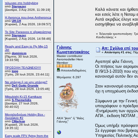
τελωνειο στο hobbyking
από
Stargazer
Καλά κάνατε και ήρθατ
[Δευτέρα, 3 Αυγ 2026, 11:39:19]
και εσείς λέτε η Νοταμ 
Η Aeronca που έγινε Antheronca
Αυτά ακριβώς έλεγε κα
από
UH-1H
εισηγήθηκε να αναβληθε
[Κυριακή, 2 Αυγ 2026, 19:09:57]
Το Site Parasxos rc εξαφανίστηκε
«
Τελευταία τροποποίηση: Τρ
από
Stargazer
Κανδυλάκης
»
[Κυριακή, 2 Αυγ 2026, 14:58:46]
Ready and Easy to Fly Mig-15
Γιάννης
Απ: Σχόλια επί το
Jet
Κωνσταντακάτος
«
Απάντηση #1 στις:
Πέμ
από
dominicm
Master contributor
[Πέμπτη, 30 Ιουλ 2026,
Aeromodeller Hero
19:33:58]
Αγαπητέ φίλε Γιάννη,
Member
Οι πτήσεις των αερομο
ΠΡΟΣΟΧΗ ΤΕΛΩΝΕΙΟ!!!!
Αποσυνδεδεμένος
Β΄/9/13-1-2010) που ισ
από
topg
[Τρίτη, 28 Ιουλ 2026, 23:44:11]
κανονισμό αυτόν δεν α
Μηνύματα: 6.297
Να υπάρχει ή να μην υπάρχει?
από
Dell Gatto Grande
Στον κανονισμό εσωτε
[Τρίτη, 28 Ιουλ 2026, 13:05:46]
όχι η υποχρέωση έκδο
Mitsubishi Ki-15 Kamikaze
από
S-Themelidis
Σύμφωνα με την Γενική
[Δευτέρα, 27 Ιουλ 2026,
υπογράφουν ο πρόεδρος
00:40:02]
-Ενημέρωση των αρχών»
Μοντελοδρόμιο Hobby Box -
ΑΠΑ , έκδοση ΝΟΤΑΜ , 
Ακραίφνιο #2
AKA "jkon" ή "θείος
από
CMarkop
Γιάννης"
[Κυριακή, 26 Ιουλ 2026,
Όμως υπήρξε πρόσφατη 
19:35:11]
Σε έγγραφο που βρήκαμ
Υπηρεσίας Πολιτικής Αερ
Easy scale FPV flying from the