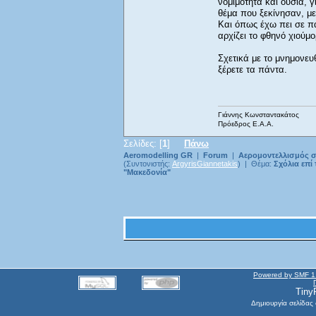
νομιμότητα και ουσία, γ
θέμα που ξεκίνησαν, με
Και όπως έχω πει σε π
αρχίζει το φθηνό χιούμο
Σχετικά με το μνημονευ
ξέρετε τα πάντα.
Γιάννης Κωνσταντακάτος
Πρόεδρος Ε.Α.Α.
Σελίδες: [
1
]
Πάνω
Aeromodelling GR
|
Forum
|
Αερομοντελλισμός σ
(Συντονιστής:
ArgyrisGiannetakis
) | Θέμα:
Σχόλια επί
"Μακεδονία"
Powered by SMF 1
Tiny
Δημιουργία σελίδας