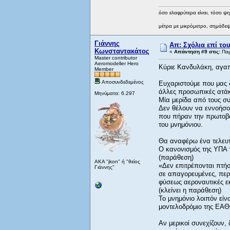
όσο ελαφρύτερα είναι, τόσο ψ
μέτρα με μικρόμετρο, σημάδεψε
Γιάννης
Απ: Σχόλια επί το
Κωνσταντακάτος
«
Απάντηση #9 στις:
Παρ
Master contributor
Aeromodeller Hero
Κύριε Κανδυλάκη, αγαπ
Member
Αποσυνδεδεμένος
Ευχαριστούμε που μας δ
άλλες προσωπικές ατάκ
Μηνύματα: 6.297
Μία μερίδα από τους συ
Δεν θέλουν να εννοήσο
που πήραν την πρωτοβο
του μνημόνιου.
Θα αναφέρω ένα τελευτ
Ο κανονισμός της ΥΠΑ τ
(παράθεση)
AKA "jkon" ή "θείος
«Δεν επιτρέπονται πτή
Γιάννης"
σε απαγορευμένες, περι
φύσεως αεροναυτικές ε
(κλείνει η παράθεση)
Το μνημόνιο λοιπόν είνα
μοντελοδρόμιο της ΕΑΘ
Αν μερικοί συνεχίζουν, 