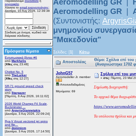
Aeromodelling GR
|
Παρακαλούμε
συνδεθείτε
ή
εγγραφείτε
.
Χάσατε το
email ενεργοποίησης;
Aeromodelling GR
|
Δευτέρα, 10 Αυγ 2026, 12:39:38
(Συντονιστής:
ArgyrisGi
μνημονίου συνεργασί
Σύνδεση με όνομα, κωδικό και
διάρκεια σύνδεσης
"Μακεδονία"
Πρόσφατα θέματα
Σελίδες: [
1
]
Κάτω
Εντυπωσιακά βίντεο #6
Θέμα: Σχόλια επί το
από
Markhelis
Αποστολέας
(Αναγνώστηκε 1702 φ
[
Χθες
στις 23:48]
Chiribiri No. 5
JohnG57
Σχόλια επί του μ
από
TheLurker
Aeromodeller Jr. member
«
στις:
Πέμπτη, 23 Μαΐ 2
[
Χθες
στις 12:27]
Αποσυνδεδεμένος
SR-71 ground speed check
Σημίωση Διαχειριστή:
story
Μηνύματα: 69
από
Stargazer
[Πέμπτη, 6 Αυγ 2026, 16:11:02]
Το αρχικό θέμα διαχωρίστη
2026 World Champs F4 Scale,
https://www.aeromodell
Buckminster ...
από
ArgyrisGiannetakis
[Δευτέρα, 3 Αυγ 2026, 22:09:24]
Τα υπόλοιπα σχόλια και μη
Rya-V thrust vectored jet spins
and flip...
από
dominicm
[Δευτέρα, 3 Αυγ 2026, 17:14:50]