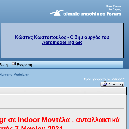
Κώστας Κωστόπουλος - Ο δημιουργός του
Aeromodelling GR
δεση
|
Εγγραφή
iamond-Models.gr
« προηγούμενο
επόμενο »
 σε Indoor Μοντέλα , ανταλλακτικά
ευής 7-Μαρίου 2024.