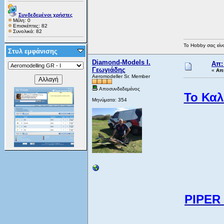
Συνδεδεμένοι χρήστες
Μέλη: 0
Επισκέπτες: 82
Συνολικά: 82
Το Hobby σας είνα
Στυλ εμφάνισης
Diamond-Models Ι.
Απ:
Γεωγιάδης
«
Απ
Aeromodeller Sr. Member
Αποσυνδεδεμένος
Το Καλ
Μηνύματα: 354
PIPER 