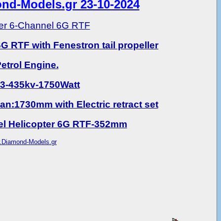
d-Models.gr 23-10-2024
ter 6-Channel 6G RTF
 RTF with Fenestron tail propeller
etrol Engine.
-3-435kv-1750Watt
:1730mm with Electric retract set
l Helicopter 6G RTF-352mm
ww.Diamond-Models.gr