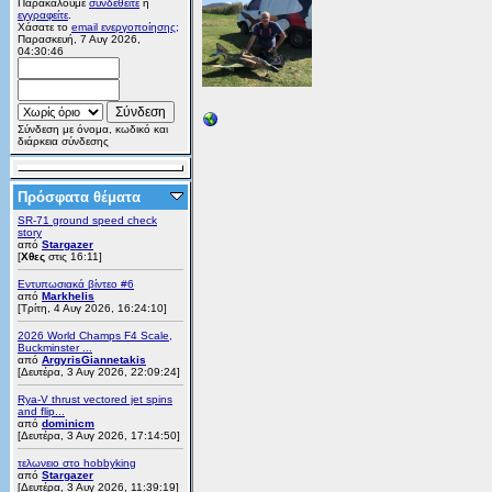
Παρακαλούμε
συνδεθείτε
ή
εγγραφείτε
.
Χάσατε το
email ενεργοποίησης;
Παρασκευή, 7 Αυγ 2026,
04:30:46
Σύνδεση με όνομα, κωδικό και
διάρκεια σύνδεσης
Πρόσφατα θέματα
SR-71 ground speed check
story
από
Stargazer
[
Χθες
στις 16:11]
Εντυπωσιακά βίντεο #6
από
Markhelis
[Τρίτη, 4 Αυγ 2026, 16:24:10]
2026 World Champs F4 Scale,
Buckminster ...
από
ArgyrisGiannetakis
[Δευτέρα, 3 Αυγ 2026, 22:09:24]
Rya-V thrust vectored jet spins
and flip...
από
dominicm
[Δευτέρα, 3 Αυγ 2026, 17:14:50]
τελωνειο στο hobbyking
από
Stargazer
[Δευτέρα, 3 Αυγ 2026, 11:39:19]