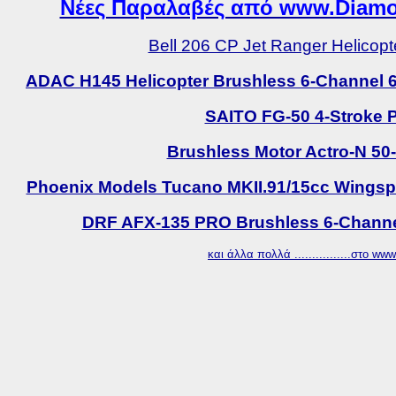
Νέες Παραλαβές από www.Diamon
Bell 206 CP Jet Ranger Helicop
ADAC H145 Helicopter Brushless 6-Channel 6G
SAITO FG-50 4-Stroke P
Brushless Motor Actro-N 50
Phoenix Models Tucano MKII.91/15cc Wingspan
DRF AFX-135 PRO Brushless 6-Channe
και άλλα πολλά ................στο w