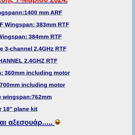
wingspann:1400 mm ARF
RTF Wingspan: 383mm RTF
 Wingspan: 384mm RTF
e 3-channel 2.4GHz RTF
CHANNEL 2.4GHZ RTF
: 360mm including motor
700mm including motor
ne wingspan:762mm
18" plane kit
αι αξεσουάρ.....