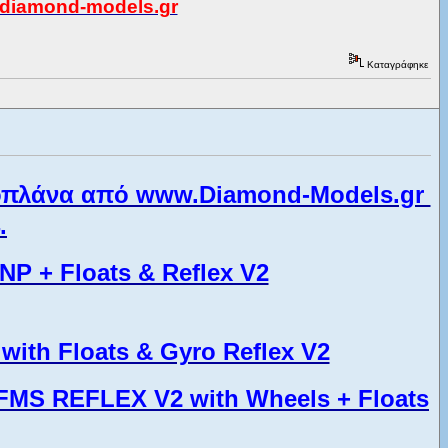
w.diamond-models.gr
Καταγράφηκε
δροπλάνα από www.Diamond-Models.gr
.
P + Floats & Reflex V2
th Floats & Gyro Reflex V2
FMS REFLEX V2 with Wheels + Floats