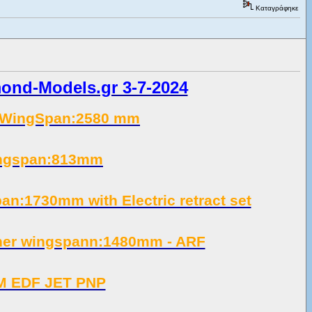
Καταγράφηκε
nd-Models.gr 3-7-2024
c WingSpan:2580 mm
ingspan:813mm
n:1730mm with Electric retract set
ainer wingspann:1480mm - ARF
M EDF JET PNP