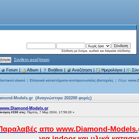
Σύνδεση με όνομα, κωδικό και διάρκεια σύνδεσης
Σύνθετη αναζήτηση
|
Forum
|
Album
|
Βοήθεια
|
Αναζήτηση
|
Ημερολόγιο
|
Σύν
ιστικού υλικού
|
Ελληνικά καταστήματα-αντιπροσωπείες-βιοτεχνίες
| Θέμα:
www.D
amond-Models.gr (Αναγνώστηκε 202200 φορές)
 www.Diamond-Models.gr
ντηση #330 στις:
Πέμπτη, 7 Μαρ 2024, 17:58:20 »
Παραλαβές απο www.Diamond-Models.gr
για indoor και υλικά κατασκ