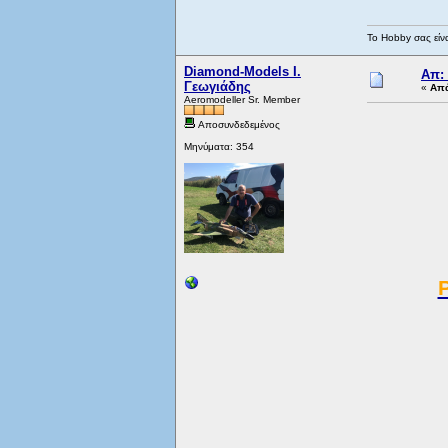
Το Hobby σας είνα
Diamond-Models Ι.
Απ:
Γεωγιάδης
«
Απά
Aeromodeller Sr. Member
Αποσυνδεδεμένος
Μηνύματα: 354