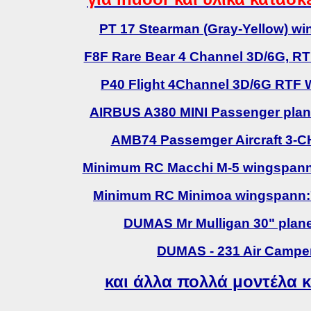
PT 17 Stearman (Gray-Yellow) 
F8F Rare Bear 4 Channel 3D/6G, 
P40 Flight 4Channel 3D/6G RTF
AIRBUS A380 MINI Passenger plan
AMB74 Passemger Aircraft 3-
Minimum RC Macchi M-5 wingspann
Minimum RC Minimoa wingspann:
DUMAS Mr Mulligan 30" pla
DUMAS - 231 Air Camper 
και άλλα πολλά μοντέλα κ