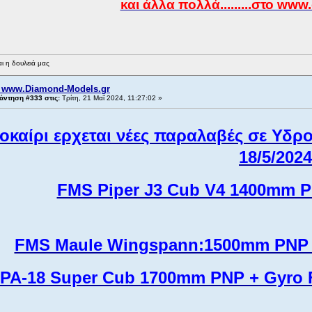
και άλλα πολλά.........στο ww
ι η δουλειά μας
 www.Diamond-Models.gr
άντηση #333 στις:
Τρίτη, 21 Μαΐ 2024, 11:27:02 »
οκαίρι ερχεται νέες παραλαβές σε Υ
18/5/2024
FMS Piper J3 Cub V4 1400mm PN
FMS Maule Wingspann:1500mm PNP wi
PA-18 Super Cub 1700mm PNP + Gyro 