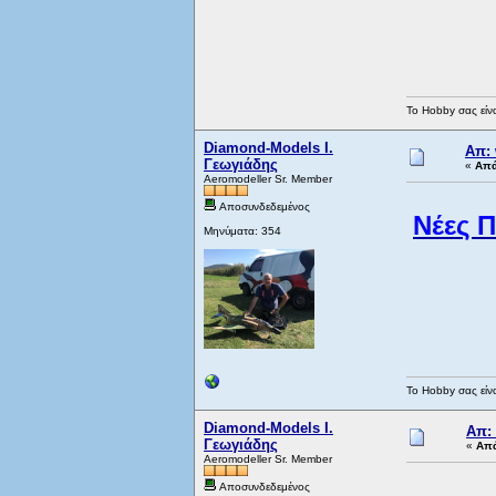
Το Hobby σας είνα
Diamond-Models Ι.
Απ:
Γεωγιάδης
«
Απά
Aeromodeller Sr. Member
Αποσυνδεδεμένος
Νέες 
Μηνύματα: 354
Το Hobby σας είνα
Diamond-Models Ι.
Απ:
Γεωγιάδης
«
Απά
Aeromodeller Sr. Member
Αποσυνδεδεμένος