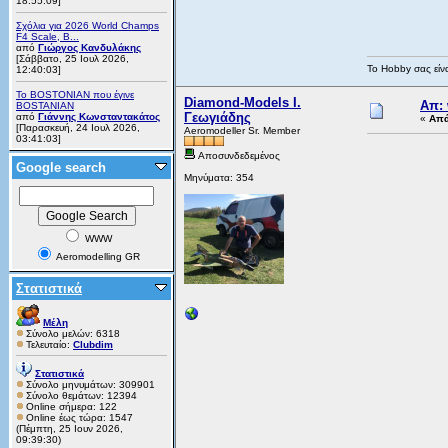
18:55:09]
Σχόλια για 2026 World Champs
F4 Scale, B...
από
Γιώργος Κανδυλάκης
[Σάββατο, 25 Ιουλ 2026,
Το Hobby σας είνα
12:40:03]
Το BOSTONIAN που έγινε
Diamond-Models Ι.
Απ:
BOSTANIAN
Γεωγιάδης
από
Γιάννης Κωνσταντακάτος
«
Απά
[Παρασκευή, 24 Ιουλ 2026,
Aeromodeller Sr. Member
03:41:03]
Αποσυνδεδεμένος
Google search
Μηνύματα: 354
WWW
Aeromodelling GR
Στατιστικά
Μέλη
Σύνολο μελών: 6318
Τελευταίο:
Clubdim
Στατιστικά
Σύνολο μηνυμάτων: 309901
Σύνολο θεμάτων: 12394
Online σήμερα: 122
Online έως τώρα: 1547
(Πέμπτη, 25 Ιουν 2026,
09:39:30)