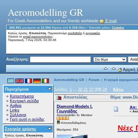
Aeromodelling GR
For Greek Aeromodellers and our friends worldwide
E-mail
309.901
μηνύματα σε
12.394
θέματα από
6.318
Μέλη
/ Τελευταίο μέλος:
Clubdim
Καλώς όρισες,
Επισκέπτη
. Παρακαλούμε
συνδεθείτε
ή
εγγραφείτε
.
Χάσατε το
email ενεργοποίησης;
Παρασκευή, 7 Αυγ 2026, 04:30:46
Αναζήτηση:
Αρχική
Aeromodelling GR
|
Forum
|
Η αγορά αερομοντελλ
Περιεχόμενα
Σελίδες:
1
...
20
21
22
[
23
]
24
Κάτω
Καταστήματα
Αποστολέας
Θέμα: www.Di
Κεντρική σελίδα
Αρθρα
Diamond-Models Ι.
Απ:
Links
Γεωγιάδης
«
Απά
Σύλλογοι
Aeromodeller Sr. Member
Γιατί αυτή η σελίδα;
Αποσυνδεδεμένος
Νέες 
Στοιχεία χρήσης
Μηνύματα: 354
Καλώς όρισες,
Επισκέπτη
.