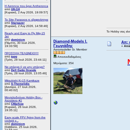
Η Aeronca που έγινε Antheronca
από
UH-1H
[Κυριακή, 2 Αυγ 2026, 19:09:57]
Το Site Parasxos rc εξαφανίστηκε
από
Stargazer
[Κυριακή, 2 Αυγ 2026, 14:58:46]
Το Hobby σας είνα
Ready and Easy to Fly Mig-15
Jet
από
dominicm
Diamond-Models Ι.
Απ: 
[Πέμπτη, 30 Ιουλ 2026,
Γεωγιάδης
19:33:58]
«
Απά
Aeromodeller Sr. Member
ΠΡΟΣΟΧΗ ΤΕΛΩΝΕΙΟ!!!!
από
topg
Αποσυνδεδεμένος
[Τρίτη, 28 Ιουλ 2026, 23:44:11]
Μηνύματα: 354
Να υπάρχει ή να μην υπάρχει?
από
Dell Gatto Grande
[Τρίτη, 28 Ιουλ 2026, 13:05:46]
Mitsubishi Ki-15 Kamikaze
από
S-Themelidis
[Δευτέρα, 27 Ιουλ 2026,
00:40:02]
Μοντελοδρόμιο Hobby Box -
Ακραίφνιο #2
από
CMarkop
[Κυριακή, 26 Ιουλ 2026,
19:35:11]
Easy scale FPV flying from the
cockpit v...
από
dominicm
[Σάββατο, 25 Ιουλ 2026,