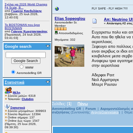
Σχόλια για 2026 World Champs
F4 Scale, B...
FLY SAFE - FLY HIGH ?!!!
από
Γιώργος Κανδυλάκης
[Σάββατο, 25 Ιουλ 2026,
12:40:03]
Elias Sopeoglou
Απ: Neutrino Ult
Aeromodeller Sr.
«
Απάντηση #2 στις
Το BOSTONIAN που έγινε
Member
BOSTANIAN
από
Γιάννης Κωνσταντακάτος
Ευχαριστω πολυ και απ
Αποσυνδεδεμένος
[Παρασκευή, 24 Ιουλ 2026,
Αυτο που θα ηθελα να π
03:41:03]
Μηνύματα: 332
αεροπλοιας.
Google search
Ξεφευγει απο πολλους ε
ειναι ακριβως οι ιδιοι 
κουβαλανε μεσα σερβο α
Αναφερω τρια αγαπημενα
στην αεροπλοια
WWW
Aeromodelling GR
Αδερφοι Ραιτ
Νειλ Αρμστρογκ
Στατιστικά
Μπερτ Ρουταν
Μέλη
Σύνολο μελών: 6318
Τελευταίο:
Clubdim
Σελίδες: [
1
]
Πάνω
Στατιστικά
Aeromodelling GR
|
Forum
|
Αερομοντελλισμός σ
Σύνολο μηνυμάτων: 309903
συζητήσεις
(Συντονιστής:
ArgyrisGiannetakis
) | Θέμα
Σύνολο θεμάτων: 12394
Online σήμερα: 137
Online έως τώρα: 1547
(Πέμπτη, 25 Ιουν 2026,
09:39:30)