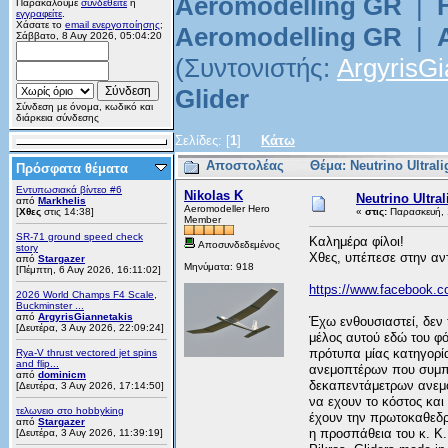
Aeromodelling GR
|
Παρακαλούμε
συνδεθείτε
ή
εγγραφείτε
.
Χάσατε το
email ενεργοποίησης;
Aeromodelling GR
|
Σάββατο, 8 Αυγ 2026, 05:04:20
(Συντονιστής:
ArgyrisGi
Glider
Σύνδεση με όνομα, κωδικό και
διάρκεια σύνδεσης
Σελίδες: [
1
]
Κάτω
Αποστολέας
Θέμα: Neutrino Ultral
Πρόσφατα θέματα
Εντυπωσιακά βίντεο #6
Nikolas K
Neutrino Ultral
από
Markhelis
Aeromodeller Hero
[
Χθες
στις 14:38]
«
στις:
Παρασκευή, 
Member
SR-71 ground speed check
Καλημέρα φίλοι!
Αποσυνδεδεμένος
story
Χθες, υπέπεσε στην αν
από
Stargazer
Μηνύματα: 918
[Πέμπτη, 6 Αυγ 2026, 16:11:02]
https://www.facebook.
2026 World Champs F4 Scale,
Buckminster ...
από
ArgyrisGiannetakis
Έχω ενθουσιαστεί, δεν 
[Δευτέρα, 3 Αυγ 2026, 22:09:24]
μέλος αυτού εδώ του φ
πρότυπα μίας κατηγορ
Rya-V thrust vectored jet spins
and flip...
ανεμοπτέρων που συμπλ
από
dominicm
δεκαπεντάμετρων ανεμο
[Δευτέρα, 3 Αυγ 2026, 17:14:50]
να εχουν το κόστος κα
τελωνειο στο hobbyking
έχουν την πρωτοκαθεδρί
από
Stargazer
η προσπάθεια του κ. Κ.
[Δευτέρα, 3 Αυγ 2026, 11:39:19]