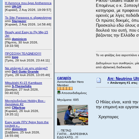
Pikros- Gliders made in
Η Aeronca που έγινε Antheronca
Επομένως ο κ. Σοπεογλ
από
UH-1H
[Κυριακή, 2 Αυγ 2026, 19:09:57]
κατηγορια, με προφανει
ορεινές με λίγες πεδιά
Το Site Parasxos rc εξαφανίστηκε
Οι πρώτες δοκιμές, όπω
από
Stargazer
[Κυριακή, 2 Αυγ 2026, 14:58:46]
Προσκαλώ εδώ όλους σα
δουλειά του αυτή, που 
Ready and Easy to Fly Mig-15
βάζοντας την Ελλάδα σ
Jet
από
dominicm
[Πέμπτη, 30 Ιουλ 2026,
19:33:58]
ΠΡΟΣΟΧΗ ΤΕΛΩΝΕΙΟ!!!!
Το να φτιάξεις ένα αεροπλάνο 
από
topg
[Τρίτη, 28 Ιουλ 2026, 23:44:11]
Δεδομένων των συνθηκών, μία 
από εξελικτική διαδικασία.
Να υπάρχει ή να μην υπάρχει?
από
Dell Gatto Grande
[Τρίτη, 28 Ιουλ 2026, 13:05:46]
carapis
Απ: Neutrino Ult
Aeromodeller Hero
Mitsubishi Ki-15 Kamikaze
«
Απάντηση #1 στις:
Member
από
S-Themelidis
[Δευτέρα, 27 Ιουλ 2026,
00:40:02]
Αποσυνδεδεμένος
Μηνύματα: 695
Μοντελοδρόμιο Hobby Box -
Ο Ηλίας είναι, κατά τη
Ακραίφνιο #2
την επιμονή και εργατικ
από
CMarkop
[Κυριακή, 26 Ιουλ 2026,
19:35:11]
Χρησταρας
Easy scale FPV flying from the
cockpit v...
από
dominicm
... ΠΕΤΑΩ
[Σάββατο, 25 Ιουλ 2026,
ΓΙΑΤΙΙΙ,...ΒΑΡΕΘΗΚΑ
18:55:09]
ΕΔΩ ΚΑΤΩ...!!!