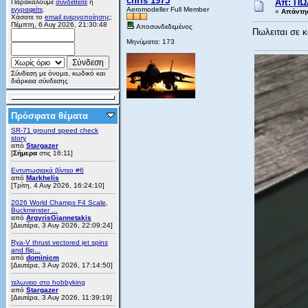
chris 1975
Απ: ΠΩ
Παρακαλούμε
συνδεθείτε
ή
εγγραφείτε
.
Aeromodeller Full Member
«
Απάντησ
Χάσατε το
email ενεργοποίησης;
Πέμπτη, 6 Αυγ 2026, 21:30:48
Αποσυνδεδεμένος
Πωλειται σε 
Μηνύματα: 173
Σύνδεση με όνομα, κωδικό και
διάρκεια σύνδεσης
Πρόσφατα θέματα
SR-71 ground speed check
story
από
Stargazer
[
Σήμερα
στις 16:11]
Εντυπωσιακά βίντεο #6
από
Markhelis
[Τρίτη, 4 Αυγ 2026, 16:24:10]
2026 World Champs F4 Scale,
Buckminster ...
από
ArgyrisGiannetakis
[Δευτέρα, 3 Αυγ 2026, 22:09:24]
Rya-V thrust vectored jet spins
and flip...
από
dominicm
[Δευτέρα, 3 Αυγ 2026, 17:14:50]
τελωνειο στο hobbyking
από
Stargazer
[Δευτέρα, 3 Αυγ 2026, 11:39:19]