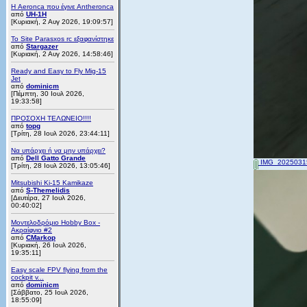
Η Aeronca που έγινε Antheronca
από
UH-1H
[Κυριακή, 2 Αυγ 2026, 19:09:57]
Το Site Parasxos rc εξαφανίστηκε
από
Stargazer
[Κυριακή, 2 Αυγ 2026, 14:58:46]
Ready and Easy to Fly Mig-15
Jet
από
dominicm
[Πέμπτη, 30 Ιουλ 2026,
19:33:58]
ΠΡΟΣΟΧΗ ΤΕΛΩΝΕΙΟ!!!!
από
topg
[Τρίτη, 28 Ιουλ 2026, 23:44:11]
Να υπάρχει ή να μην υπάρχει?
από
Dell Gatto Grande
IMG_20250315
[Τρίτη, 28 Ιουλ 2026, 13:05:46]
Mitsubishi Ki-15 Kamikaze
από
S-Themelidis
[Δευτέρα, 27 Ιουλ 2026,
00:40:02]
Μοντελοδρόμιο Hobby Box -
Ακραίφνιο #2
από
CMarkop
[Κυριακή, 26 Ιουλ 2026,
19:35:11]
Easy scale FPV flying from the
cockpit v...
από
dominicm
[Σάββατο, 25 Ιουλ 2026,
18:55:09]