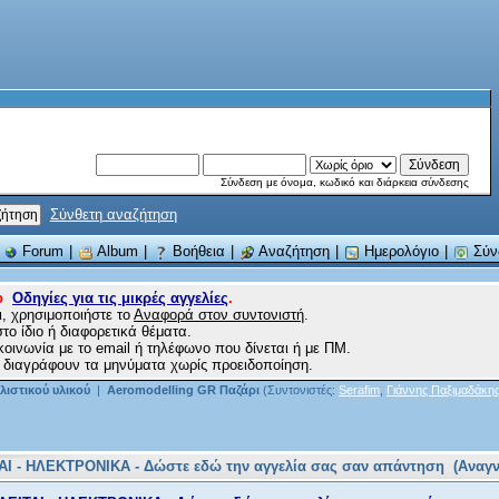
Σύνδεση με όνομα, κωδικό και διάρκεια σύνδεσης
Σύνθετη αναζήτηση
|
Forum
|
Album
|
Βοήθεια
|
Αναζήτηση
|
Ημερολόγιο
|
Σύν
το
Οδηγίες για τις μικρές αγγελίες
.
ι, χρησιμοποιήστε το
Αναφορά στον συντονιστή
.
το ίδιο ή διαφορετικά θέματα.
ικοινωνία με το email ή τηλέφωνο που δίνεται ή με ΠΜ.
 θα διαγράφουν τα μηνύματα χωρίς προειδοποίηση.
ιστικού υλικού
|
Aeromodelling GR Παζάρι
(Συντονιστές:
Serafim
,
Γιάννης Παξιμαδάκη
ΑΙ - ΗΛΕΚΤΡΟΝΙΚΑ - Δώστε εδώ την αγγελία σας σαν απάντηση (Αναγν