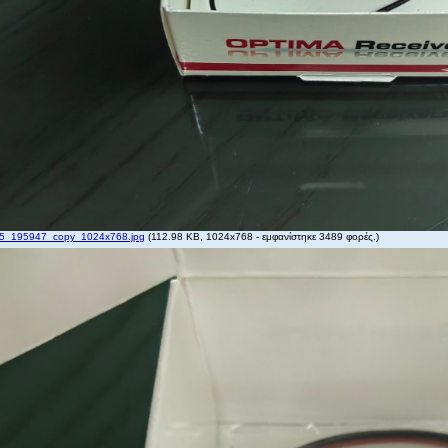
_195947_copy_1024x768.jpg
(112.98 KB, 1024x768 - εμφανίστηκε 3489 φορές.)