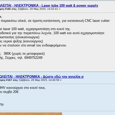
ΛΕΙΤΑΙ - ΗΛΕΚΤΡΟΝΙΚΑ - Laser tube 100 watt & power supply
ση #166 στις:
Σάββατο, 29 Μαρ 2025, 14:02:41 »
ι,
 παρακάτω υλικά, σε άριστη κατάσταση, για κατασκευή CNC laser cutter:
aser 100 watt, αχρησιμοποίητη στο κουτί της.
ικό για την παραπάνω λυχνία, 100 watt και αυτό αχρησιμοποίητο
τασίας (ολοκαίνουργια)
νερού ψύξης (καινούργιος)
 να σταλούν στο email του ενδιαφερόμενου.
: 380€ (χωρίς τα μεταφορικά)
ής, Σέρρες, τηλ. 6949752249
ΩΛΕΙΤΑΙ - ΗΛΕΚΤΡΟΝΙΚΑ - Δώστε εδώ την αγγελία σ
ηση #167 στις:
Σάββατο, 29 Μαρ 2025, 14:40:59 »
HV καινούργια στο κουτί τους.
ύο σερβο 20€
πμ.