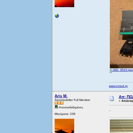
IMG_8543.jpe
www.rcmod.gr
Aris M.
Απ: ΠΩ
Aeromodeller Full Member
«
Απάντησ
Αποσυνδεδεμένος
..
Μηνύματα: 239