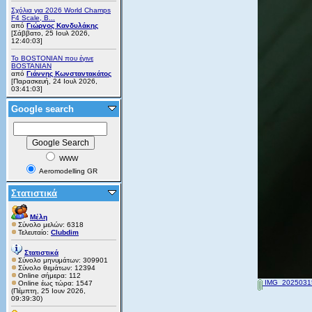
Σχόλια για 2026 World Champs
F4 Scale, B...
από
Γιώργος Κανδυλάκης
[Σάββατο, 25 Ιουλ 2026,
12:40:03]
Το BOSTONIAN που έγινε
BOSTANIAN
από
Γιάννης Κωνσταντακάτος
[Παρασκευή, 24 Ιουλ 2026,
03:41:03]
Google search
WWW
Aeromodelling GR
Στατιστικά
Μέλη
Σύνολο μελών: 6318
Τελευταίο:
Clubdim
Στατιστικά
Σύνολο μηνυμάτων: 309901
Σύνολο θεμάτων: 12394
Online σήμερα: 112
IMG_20250315
Online έως τώρα: 1547
(Πέμπτη, 25 Ιουν 2026,
09:39:30)