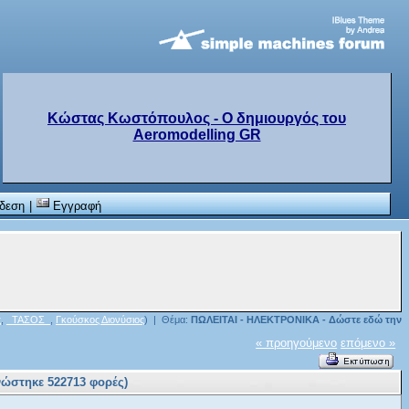
Κώστας Κωστόπουλος - Ο δημιουργός του
Aeromodelling GR
δεση
|
Εγγραφή
ς
,
_ΤΑΣΟΣ_
,
Γκούσκος Διονύσιος
) | Θέμα:
ΠΩΛΕΙΤΑΙ - ΗΛΕΚΤΡΟΝΙΚΑ - Δώστε εδώ την
« προηγούμενο
επόμενο »
ώστηκε 522713 φορές)