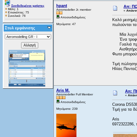
hpant
Συνδεδεμένοι χρήστες
Απ: ΠΩ
Μέλη: 1
Aeromodeller Jr. member
«
Απάντη
Επισκέπτες: 75
Συνολικά: 76
Αποσυνδεδεμένος
Καλό μεσημέρ
Μηνύματα: 47
πωλούνται τα
Στυλ εμφάνισης
Μία λυχνία l
Ένα τροφοδοτ
Γυαλιά προσ
Αισθητήρας 
Φωτο μπορούν
Τιμή πώλησης
Ηλίας Πανταζ
Aris M.
Απ: Π
Aeromodeller Full Member
«
Απάντ
Αποσυνδεδεμένος
Corona DS538
Μηνύματα: 239
Τιμή για τα δ
Aris
6972322286, 