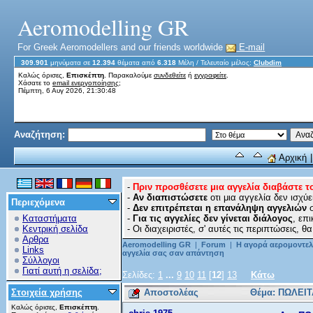
Aeromodelling GR
For Greek Aeromodellers and our friends worldwide
E-mail
309.901
μηνύματα σε
12.394
θέματα από
6.318
Μέλη
/ Τελευταίο μέλος:
Clubdim
Καλώς όρισες,
Επισκέπτη
. Παρακαλούμε
συνδεθείτε
ή
εγγραφείτε
.
Χάσατε το
email ενεργοποίησης;
Πέμπτη, 6 Αυγ 2026, 21:30:48
Αναζήτηση:
Αρχική
-
Πριν προσθέσετε μια αγγελία διαβάστε 
-
Αν διαπιστώσετε
οτι μια αγγελία δεν ισχύε
Περιεχόμενα
-
Δεν επιτρέπεται η επανάληψη αγγελιών
σ
Καταστήματα
-
Για τις αγγελίες δεν γίνεται διάλογος
, επ
Κεντρική σελίδα
- Οι διαχειριστές, σ' αυτές τις περιπτώσεις,
Αρθρα
Aeromodelling GR
|
Forum
|
Η αγορά αερομοντελλ
Links
αγγελία σας σαν απάντηση
Σύλλογοι
Γιατί αυτή η σελίδα;
Σελίδες:
1
...
9
10
11
[
12
]
13
Κάτω
Στοιχεία χρήσης
Αποστολέας
Θέμα: ΠΩΛΕΙΤ
Καλώς όρισες,
Επισκέπτη
.