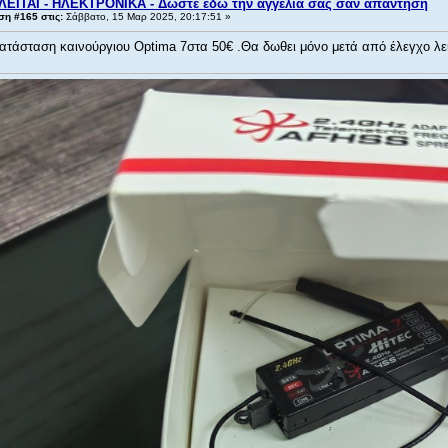
ΛΕΙΤΑΙ - ΗΛΕΚΤΡΟΝΙΚΑ - Δώστε εδώ την αγγελία σας σαν απάντηση
η #165 στις:
Σάββατο, 15 Μαρ 2025, 20:17:51 »
κατάσταση καινούργιου Optima 7στα 50€ .Θα δωθει μόνο μετά από έλεγχο λ