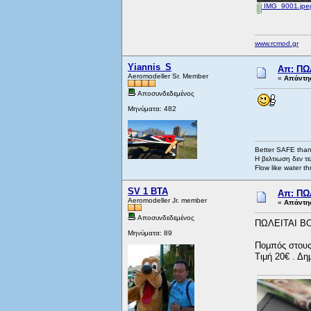
IMG_9001.jpe
www.rcmod.gr
Yiannis_S
Απ: ΠΩ
Aeromodeller Sr. Member
«
Απάντησ
Αποσυνδεδεμένος
Μηνύματα: 482
Better SAFE than
Η βελτιωση δεν τε
Flow like water th
SV 1 BTA
Απ: ΠΩ
Aeromodeller Jr. member
«
Απάντησ
Αποσυνδεδεμένος
ΠΩΛΕΙΤΑΙ B
Μηνύματα: 89
Πομπός στους
Τιμή 20€ . Δ