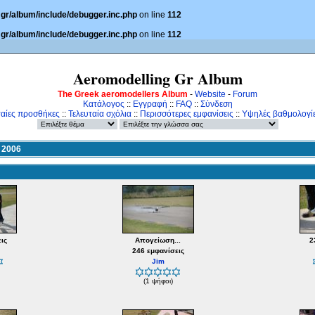
gr/album/include/debugger.inc.php
on line
112
gr/album/include/debugger.inc.php
on line
112
Aeromodelling Gr Album
The Greek aeromodellers Album
-
Website
-
Forum
Κατάλογος
::
Εγγραφή
::
FAQ
::
Σύνδεση
ταίες προσθήκες
::
Τελευταία σχόλια
::
Περισσότερες εμφανίσεις
::
Υψηλές βαθμολογί
 2006
ις
Απογείωση...
2
246 εμφανίσεις
Jim
(1 ψήφοι)