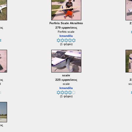
Ferfiris Scale Akraifnio
2
ις
279 εμφανίσεις
Ferfiris scale
kmandila
(1 ψήφοι)
scale
ις
225 εμφανίσεις
2
d
scale
sc
kmandila
(1 ψήφοι)
ις