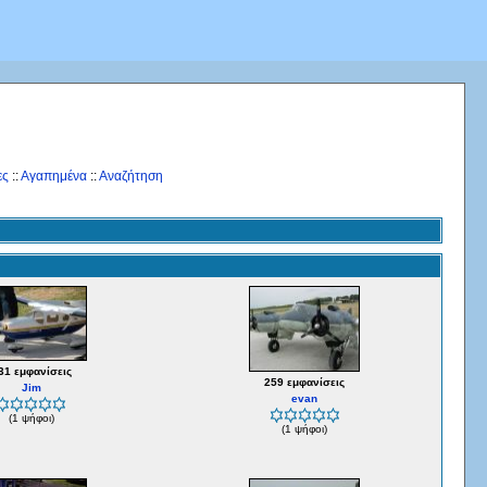
ες
::
Αγαπημένα
::
Αναζήτηση
31 εμφανίσεις
259 εμφανίσεις
Jim
evan
(1 ψήφοι)
(1 ψήφοι)