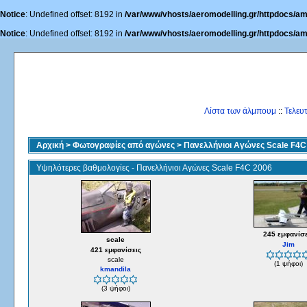
Notice
: Undefined offset: 8192 in
/var/www/vhosts/aeromodelling.gr/httpdocs/am
Notice
: Undefined offset: 8192 in
/var/www/vhosts/aeromodelling.gr/httpdocs/am
Λίστα των άλμπουμ
::
Τελευ
Αρχική
>
Φωτογραφίες από αγώνες
>
Πανελλήνιοι Αγώνες Scale F4C
Υψηλότερες βαθμολογίες - Πανελλήνιοι Αγώνες Scale F4C 2006
245 εμφανίσε
scale
Jim
421 εμφανίσεις
scale
(1 ψήφοι)
kmandila
(3 ψήφοι)