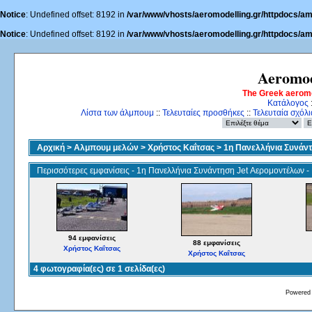
Notice
: Undefined offset: 8192 in
/var/www/vhosts/aeromodelling.gr/httpdocs/am
Notice
: Undefined offset: 8192 in
/var/www/vhosts/aeromodelling.gr/httpdocs/am
Aeromod
The Greek aerom
Κατάλογος
Λίστα των άλμπουμ
::
Τελευταίες προσθήκες
::
Τελευταία σχόλι
Αρχική
>
Αλμπουμ μελών
>
Χρήστος Καΐτσας
>
1η Πανελλήνια Συνάντ
Περισσότερες εμφανίσεις - 1η Πανελλήνια Συνάντηση Jet Αερομοντέλων -
94 εμφανίσεις
88 εμφανίσεις
Χρήστος Καΐτσας
Χρήστος Καΐτσας
4 φωτογραφία(ες) σε 1 σελίδα(ες)
Powered