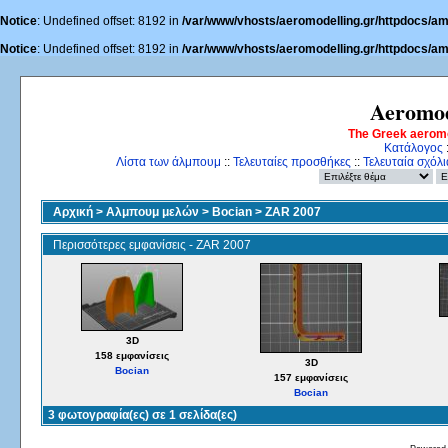
Notice
: Undefined offset: 8192 in
/var/www/vhosts/aeromodelling.gr/httpdocs/am
Notice
: Undefined offset: 8192 in
/var/www/vhosts/aeromodelling.gr/httpdocs/am
Aeromod
The Greek aerom
Κατάλογος
Λίστα των άλμπουμ
::
Τελευταίες προσθήκες
::
Τελευταία σχόλι
Αρχική
>
Αλμπουμ μελών
>
Bocian
>
ZAR 2007
Περισσότερες εμφανίσεις - ZAR 2007
3D
158 εμφανίσεις
3D
Bocian
157 εμφανίσεις
Bocian
3 φωτογραφία(ες) σε 1 σελίδα(ες)