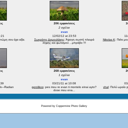
ις
206 εμφανίσεις
1
2 σχόλια
evan
:21
12/02/12 at 23:53
11
νώμη σου έχει αξία.
Σωκράτης Δαμουλάκης
: Άψογη σωστή πλευρά
Nikolas K
: Πείτε μο
!
λήψης και φωτισμού ...μπράβο !!!
ις
268 εμφανίσεις
2
1 σχόλια
evan
:39
03/21/11 at 10:08
03
ak---Radian
gerolikos
: pes mou re evan ti montelo einai ayto?
vhal
: Πολύ ωραίο p
dose mou ena...
Powered by
Coppermine Photo Gallery