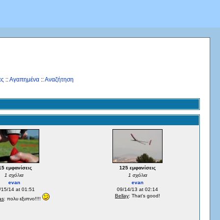
ες
::
Αγαπημένα
::
Αναζήτηση
15 εμφανίσεις
125 εμφανίσεις
1 σχόλια
1 σχόλια
evan
evan
/15/14 at 01:51
09/14/13 at 02:14
Bellay
: That's good!
as
: πολυ εξυπνο!!!!