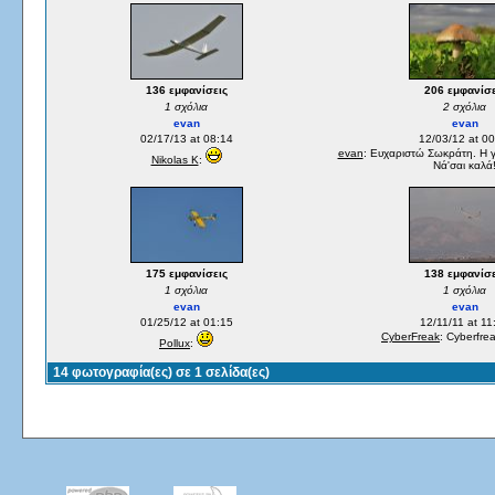
136 εμφανίσεις
206 εμφανίσε
1 σχόλια
2 σχόλια
evan
evan
02/17/13 at 08:14
12/03/12 at 00
evan
: Ευχαριστώ Σωκράτη. Η γ
Nikolas K
:
Νά'σαι καλά
175 εμφανίσεις
138 εμφανίσε
1 σχόλια
1 σχόλια
evan
evan
01/25/12 at 01:15
12/11/11 at 11
CyberFreak
: Cyberfre
Pollux
:
14 φωτογραφία(ες) σε 1 σελίδα(ες)