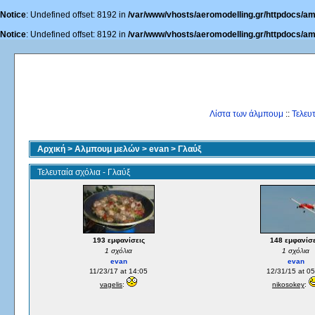
Notice
: Undefined offset: 8192 in
/var/www/vhosts/aeromodelling.gr/httpdocs/am
Notice
: Undefined offset: 8192 in
/var/www/vhosts/aeromodelling.gr/httpdocs/am
Λίστα των άλμπουμ
::
Τελευ
Αρχική
>
Αλμπουμ μελών
>
evan
>
Γλαύξ
Τελευταία σχόλια - Γλαύξ
193 εμφανίσεις
148 εμφανίσε
1 σχόλια
1 σχόλια
evan
evan
11/23/17 at 14:05
12/31/15 at 05
vagelis
:
nikosokey
: