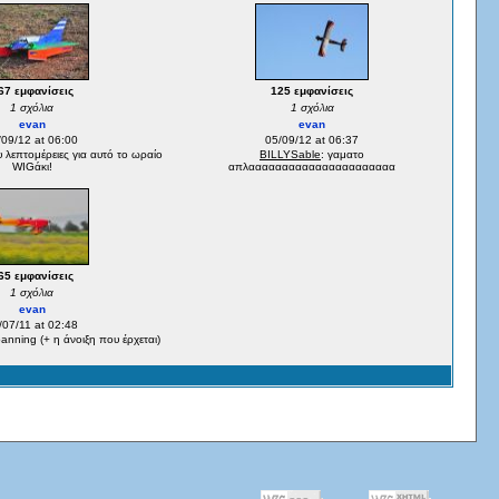
67 εμφανίσεις
125 εμφανίσεις
1 σχόλια
1 σχόλια
evan
evan
/09/12 at 06:00
05/09/12 at 06:37
υ λεπτομέρειες για αυτό το ωραίο
BILLYSable
: γαματο
WIGάκι!
απλαααααααααααααααααααααα
65 εμφανίσεις
1 σχόλια
evan
/07/11 at 02:48
anning (+ η άνοιξη που έρχεται)