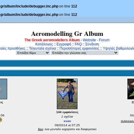
gr/album/include/debugger.inc.php
on line
112
gr/album/include/debugger.inc.php
on line
112
Aeromodelling Gr Album
The Greek aeromodellers Album
-
Website
-
Forum
Κατάλογος
::
Εγγραφή
::
FAQ
::
Σύνδεση
ταίες προσθήκες
::
Τελευταία σχόλια
::
Περισσότερες εμφανίσεις
::
Υψηλές βαθμολογί
ις
1
144 εμφανίσεις
:06
04
1 σχόλια
evan
dukepap
08/03/14 at 07:25
ilias
: ενα μοντελο ευχαριστο και διαφορετικο