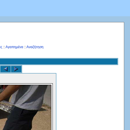
ες
::
Αγαπημένα
::
Αναζήτηση