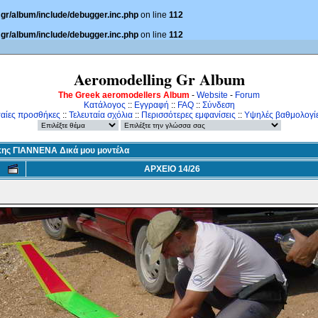
gr/album/include/debugger.inc.php
on line
112
gr/album/include/debugger.inc.php
on line
112
Aeromodelling Gr Album
The Greek aeromodellers Album
-
Website
-
Forum
Κατάλογος
::
Εγγραφή
::
FAQ
::
Σύνδεση
ταίες προσθήκες
::
Τελευταία σχόλια
::
Περισσότερες εμφανίσεις
::
Υψηλές βαθμολογί
κης ΓΙΑΝΝΕΝΑ Δικά μου μοντέλα
ΑΡΧΕΙΟ 14/26