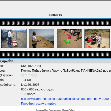
aeolus I 9
ς αρχείου
ου:
SNC10222.jpg
ουμ:
Γιάννης Παξιμαδάκης
/
Γιαννης Παξιμαδάκης ΓΙΑΝΝΕΝΑ Δικά μου μ
(1 ψήφοι):
είου:
104 KB
 πρόσθεσης:
Ιουλ 26, 2007
800 x 600 εικονοστοιχεία
183 φορές
http://www.aeromodelling.gr/album/displayimage.php?pos=-2990
Προσθήκη στα Αγαπημένα
Powered by
Coppermine Photo Gallery