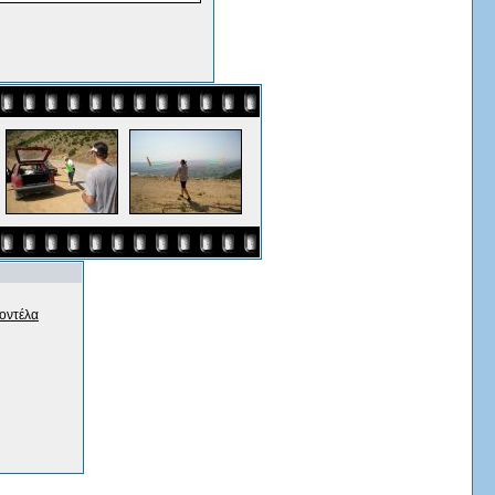
οντέλα