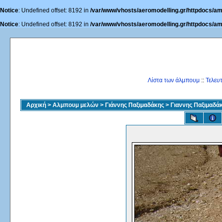
Notice
: Undefined offset: 8192 in
/var/www/vhosts/aeromodelling.gr/httpdocs/am
Notice
: Undefined offset: 8192 in
/var/www/vhosts/aeromodelling.gr/httpdocs/am
Λίστα των άλμπουμ
::
Τελευ
Αρχική
>
Αλμπουμ μελών
>
Γιάννης Παξιμαδάκης
>
Γιαννης Παξιμαδά