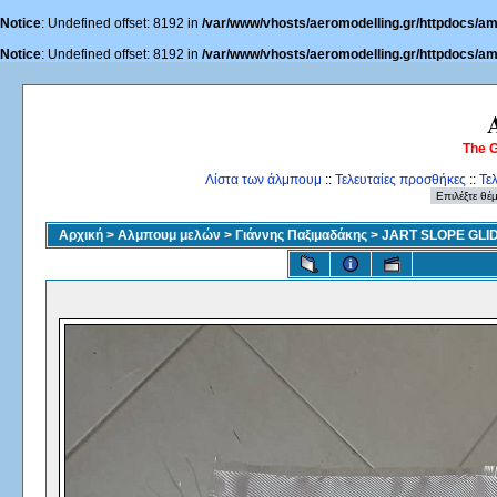
Notice
: Undefined offset: 8192 in
/var/www/vhosts/aeromodelling.gr/httpdocs/am
Notice
: Undefined offset: 8192 in
/var/www/vhosts/aeromodelling.gr/httpdocs/am
The 
Λίστα των άλμπουμ
::
Τελευταίες προσθήκες
::
Τε
Αρχική
>
Αλμπουμ μελών
>
Γιάννης Παξιμαδάκης
>
JART SLOPE GLI