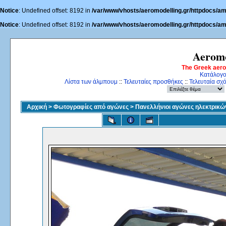
Notice
: Undefined offset: 8192 in
/var/www/vhosts/aeromodelling.gr/httpdocs/am
Notice
: Undefined offset: 8192 in
/var/www/vhosts/aeromodelling.gr/httpdocs/am
Aeromo
The Greek aer
Κατάλογο
Λίστα των άλμπουμ
::
Τελευταίες προσθήκες
::
Τελευταία σχ
Αρχική
>
Φωτογραφίες από αγώνες
>
Πανελλήνιοι αγώνες ηλεκτρικ