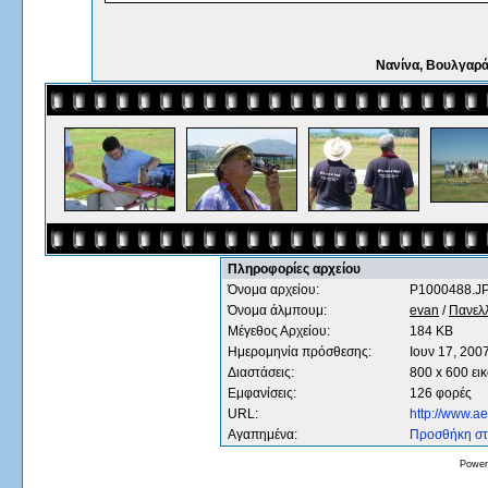
Νανίνα, Βουλγαρά
Πληροφορίες αρχείου
Όνομα αρχείου:
P1000488.J
Όνομα άλμπουμ:
evan
/
Πανελ
Μέγεθος Αρχείου:
184 KB
Ημερομηνία πρόσθεσης:
Ιουν 17, 200
Διαστάσεις:
800 x 600 ει
Εμφανίσεις:
126 φορές
URL:
http://www.a
Αγαπημένα:
Προσθήκη στ
Power