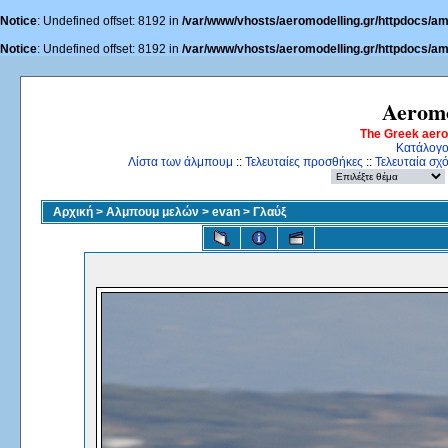
Notice
: Undefined offset: 8192 in
/var/www/vhosts/aeromodelling.gr/httpdocs/am
Notice
: Undefined offset: 8192 in
/var/www/vhosts/aeromodelling.gr/httpdocs/am
Aeromo
The Greek aer
Κατάλογο
Λίστα των άλμπουμ
::
Τελευταίες προσθήκες
::
Τελευταία σχ
Αρχική
>
Αλμπουμ μελών
>
evan
>
Γλαύξ