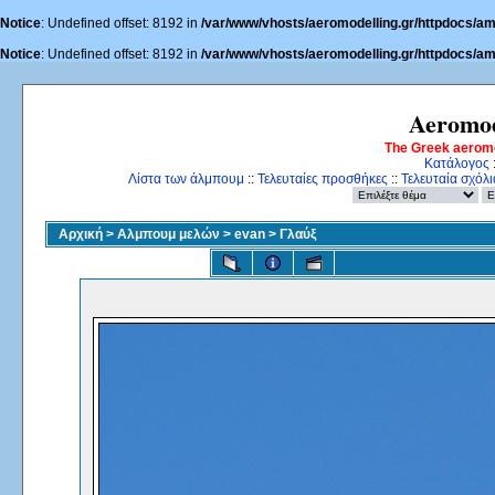
Notice
: Undefined offset: 8192 in
/var/www/vhosts/aeromodelling.gr/httpdocs/am
Notice
: Undefined offset: 8192 in
/var/www/vhosts/aeromodelling.gr/httpdocs/am
Aeromod
The Greek aerom
Κατάλογος
Λίστα των άλμπουμ
::
Τελευταίες προσθήκες
::
Τελευταία σχόλι
Αρχική
>
Αλμπουμ μελών
>
evan
>
Γλαύξ