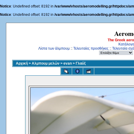
Notice
: Undefined offset: 8192 in
/var/www/vhosts/aeromodelling.gr/httpdocs/am
Notice
: Undefined offset: 8192 in
/var/www/vhosts/aeromodelling.gr/httpdocs/am
Aeromo
The Greek aer
Κατάλογο
Λίστα των άλμπουμ
::
Τελευταίες προσθήκες
::
Τελευταία σχ
Αρχική
>
Αλμπουμ μελών
>
evan
>
Γλαύξ