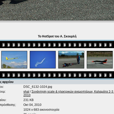
To HotSpot του Α. Σκουρλή
ς αρχείου
ου:
DSC_6132-1024.jpg
ουμ:
vhal
/
Συνάντηση scale & ηλεκτρικών ανεμοπτέρων, Καλαμάτα 2-3
2010
είου:
231 KB
 πρόσθεσης:
Οκτ 04, 2010
1024 x 683 εικονοστοιχεία