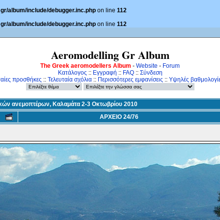
gr/album/include/debugger.inc.php
on line
112
gr/album/include/debugger.inc.php
on line
112
Aeromodelling Gr Album
The Greek aeromodellers Album
-
Website
-
Forum
Κατάλογος
::
Εγγραφή
::
FAQ
::
Σύνδεση
ταίες προσθήκες
::
Τελευταία σχόλια
::
Περισσότερες εμφανίσεις
::
Υψηλές βαθμολογί
ικών ανεμοπτέρων, Καλαμάτα 2-3 Οκτωβρίου 2010
ΑΡΧΕΙΟ 24/76