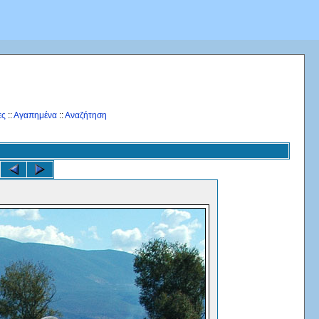
ες
::
Αγαπημένα
::
Αναζήτηση