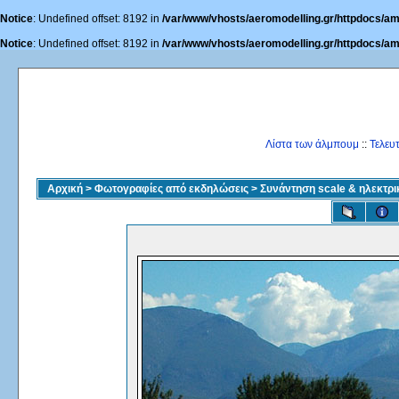
Notice
: Undefined offset: 8192 in
/var/www/vhosts/aeromodelling.gr/httpdocs/am
Notice
: Undefined offset: 8192 in
/var/www/vhosts/aeromodelling.gr/httpdocs/am
Λίστα των άλμπουμ
::
Τελευ
Αρχική
>
Φωτογραφίες από εκδηλώσεις
>
Συνάντηση scale & ηλεκτρ