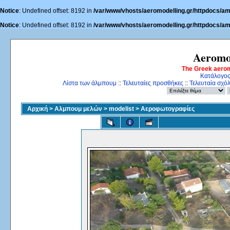
Notice
: Undefined offset: 8192 in
/var/www/vhosts/aeromodelling.gr/httpdocs/am
Notice
: Undefined offset: 8192 in
/var/www/vhosts/aeromodelling.gr/httpdocs/am
Aeromo
The Greek aero
Κατάλογο
Λίστα των άλμπουμ
::
Τελευταίες προσθήκες
::
Τελευταία σχόλ
Αρχική
>
Αλμπουμ μελών
>
modelist
>
Αεροφωτογραφίες