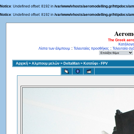
Notice
: Undefined offset: 8192 in
/var/www/vhosts/aeromodelling.gr/httpdocs/am
Notice
: Undefined offset: 8192 in
/var/www/vhosts/aeromodelling.gr/httpdocs/am
Aeromo
The Greek aer
Κατάλογ
Λίστα των άλμπουμ
::
Τελευταίες προσθήκες
::
Τελευταία σχ
Αρχική
>
Αλμπουμ μελών
>
DeltaMan
>
Κοτσύφι - FPV