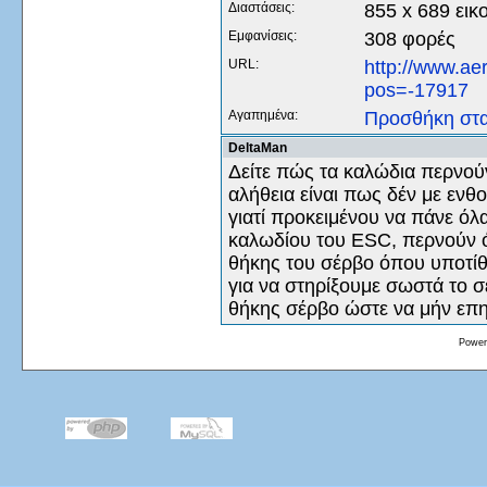
Διαστάσεις:
855 x 689 εικ
Εμφανίσεις:
308 φορές
URL:
http://www.ae
pos=-17917
Αγαπημένα:
Προσθήκη στ
DeltaMan
Δείτε πώς τα καλώδια περνού
αλήθεια είναι πως δέν με ενθ
γιατί προκειμένου να πάνε ό
καλωδίου του ESC, περνούν όλ
θήκης του σέρβο όπου υποτίθ
για να στηρίξουμε σωστά το 
θήκης σέρβο ώστε να μήν επη
Power