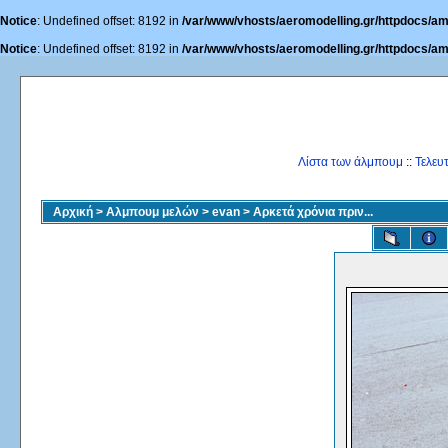
Notice
: Undefined offset: 8192 in
/var/www/vhosts/aeromodelling.gr/httpdocs/am
Notice
: Undefined offset: 8192 in
/var/www/vhosts/aeromodelling.gr/httpdocs/am
Λίστα των άλμπουμ
::
Τελευ
Αρχική
>
Αλμπουμ μελών
>
evan
>
Αρκετά χρόνια πριν...