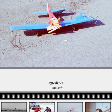
Σχινιάς '76
... και μετά.