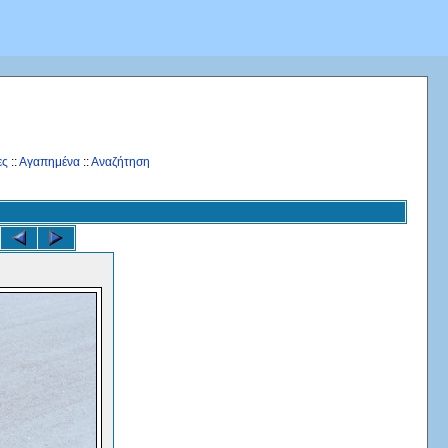
ες
::
Αγαπημένα
::
Αναζήτηση