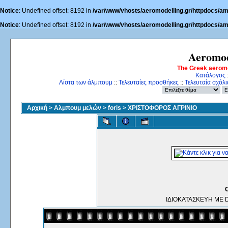
Notice
: Undefined offset: 8192 in
/var/www/vhosts/aeromodelling.gr/httpdocs/am
Notice
: Undefined offset: 8192 in
/var/www/vhosts/aeromodelling.gr/httpdocs/am
Aeromod
The Greek aerom
Κατάλογος
Λίστα των άλμπουμ
::
Τελευταίες προσθήκες
::
Τελευταία σχόλι
Αρχική
>
Αλμπουμ μελών
>
foris
>
ΧΡΙΣΤΟΦΟΡΟΣ ΑΓΡΙΝΙΟ
ΙΔΙΟΚΑΤΑΣΚΕΥΗ ΜΕ 