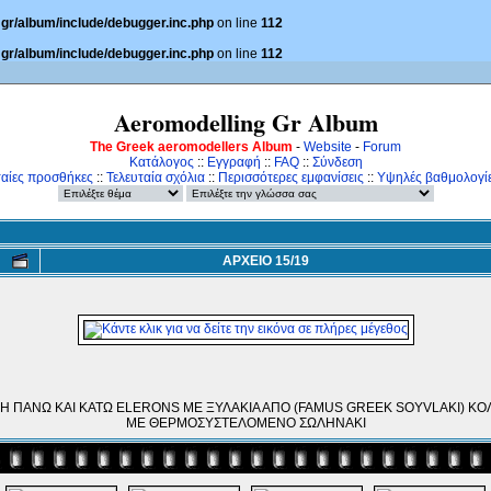
gr/album/include/debugger.inc.php
on line
112
gr/album/include/debugger.inc.php
on line
112
Aeromodelling Gr Album
The Greek aeromodellers Album
-
Website
-
Forum
Κατάλογος
::
Εγγραφή
::
FAQ
::
Σύνδεση
ταίες προσθήκες
::
Τελευταία σχόλια
::
Περισσότερες εμφανίσεις
::
Υψηλές βαθμολογί
ΑΡΧΕΙΟ 15/19
H ΠΑΝΩ ΚΑΙ ΚΑΤΩ ELERONS ME ΞΥΛΑΚΙΑ ΑΠΟ (FAMUS GREEK SOYVLAKI) Κ
ΜΕ ΘΕΡΜΟΣΥΣΤΕΛΟΜΕΝΟ ΣΩΛΗΝΑΚΙ