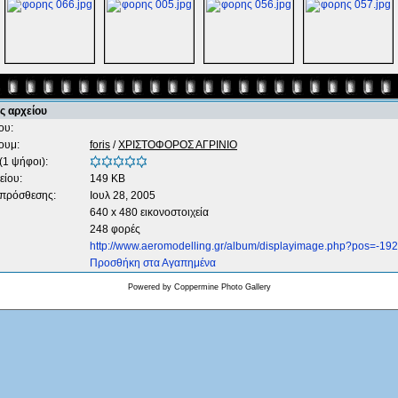
ς αρχείου
ου:
ουμ:
foris
/
ΧΡΙΣΤΟΦΟΡΟΣ ΑΓΡΙΝΙΟ
(1 ψήφοι):
είου:
149 KB
 πρόσθεσης:
Ιουλ 28, 2005
640 x 480 εικονοστοιχεία
248 φορές
http://www.aeromodelling.gr/album/displayimage.php?pos=-192
Προσθήκη στα Αγαπημένα
Powered by
Coppermine Photo Gallery