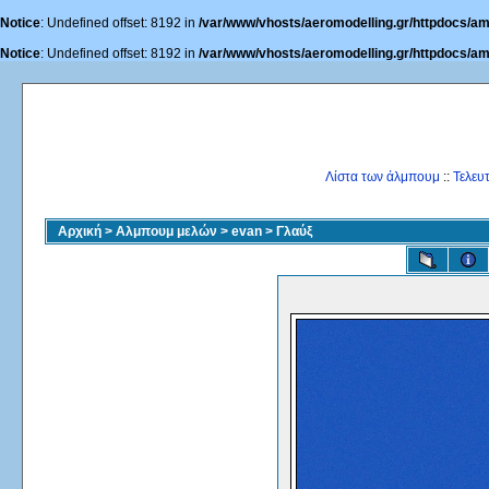
Notice
: Undefined offset: 8192 in
/var/www/vhosts/aeromodelling.gr/httpdocs/am
Notice
: Undefined offset: 8192 in
/var/www/vhosts/aeromodelling.gr/httpdocs/am
Λίστα των άλμπουμ
::
Τελευ
Αρχική
>
Αλμπουμ μελών
>
evan
>
Γλαύξ