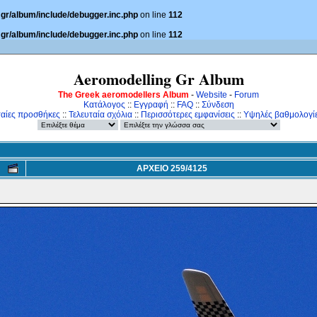
gr/album/include/debugger.inc.php
on line
112
gr/album/include/debugger.inc.php
on line
112
Aeromodelling Gr Album
The Greek aeromodellers Album
-
Website
-
Forum
Κατάλογος
::
Εγγραφή
::
FAQ
::
Σύνδεση
ταίες προσθήκες
::
Τελευταία σχόλια
::
Περισσότερες εμφανίσεις
::
Υψηλές βαθμολογί
ΑΡΧΕΙΟ 259/4125