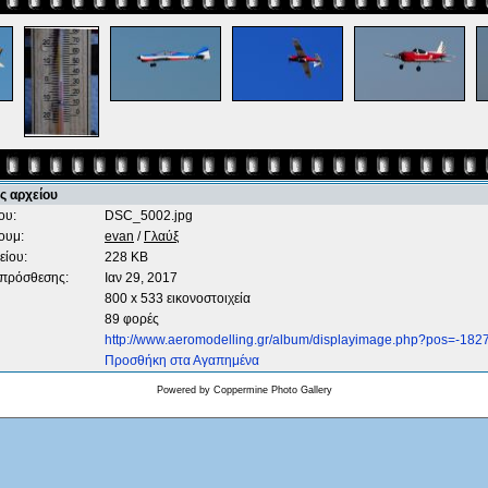
ς αρχείου
ου:
DSC_5002.jpg
ουμ:
evan
/
Γλαύξ
είου:
228 KB
 πρόσθεσης:
Ιαν 29, 2017
800 x 533 εικονοστοιχεία
89 φορές
http://www.aeromodelling.gr/album/displayimage.php?pos=-182
Προσθήκη στα Αγαπημένα
Powered by
Coppermine Photo Gallery