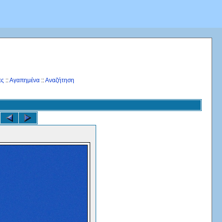
ες
::
Αγαπημένα
::
Αναζήτηση