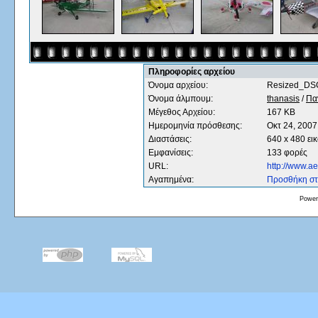
Πληροφορίες αρχείου
Όνομα αρχείου:
Resized_DS
Όνομα άλμπουμ:
thanasis
/
Πα
Μέγεθος Αρχείου:
167 KB
Ημερομηνία πρόσθεσης:
Οκτ 24, 2007
Διαστάσεις:
640 x 480 ει
Εμφανίσεις:
133 φορές
URL:
http://www.a
Αγαπημένα:
Προσθήκη στ
Power