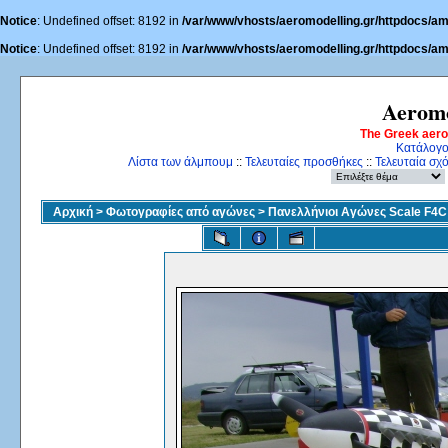
Notice
: Undefined offset: 8192 in
/var/www/vhosts/aeromodelling.gr/httpdocs/am
Notice
: Undefined offset: 8192 in
/var/www/vhosts/aeromodelling.gr/httpdocs/am
Aeromo
The Greek aer
Κατάλογο
Λίστα των άλμπουμ
::
Τελευταίες προσθήκες
::
Τελευταία σχ
Αρχική
>
Φωτογραφίες από αγώνες
>
Πανελλήνιοι Αγώνες Scale F4C