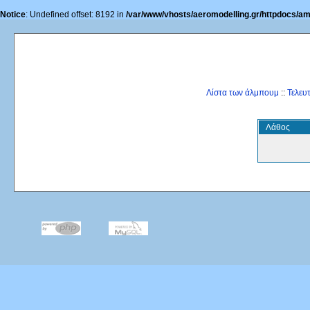
Notice
: Undefined offset: 8192 in
/var/www/vhosts/aeromodelling.gr/httpdocs/am
Λίστα των άλμπουμ
::
Τελευ
Λάθος