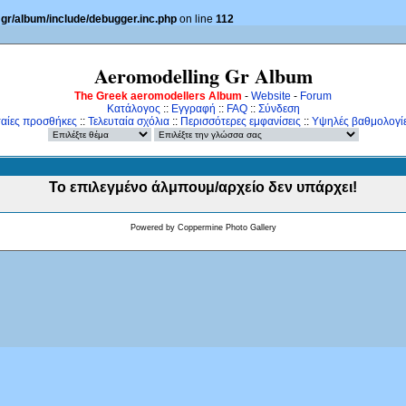
gr/album/include/debugger.inc.php
on line
112
Aeromodelling Gr Album
The Greek aeromodellers Album
-
Website
-
Forum
Κατάλογος
::
Εγγραφή
::
FAQ
::
Σύνδεση
ταίες προσθήκες
::
Τελευταία σχόλια
::
Περισσότερες εμφανίσεις
::
Υψηλές βαθμολογί
Το επιλεγμένο άλμπουμ/αρχείο δεν υπάρχει!
Powered by
Coppermine Photo Gallery