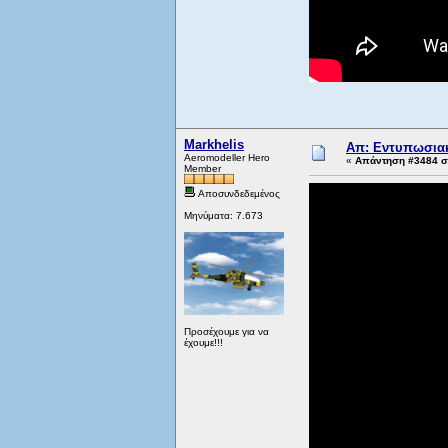
Markhelis
Απ: Εντυπωσιακ
Aeromodeller Hero
«
Απάντηση #3484 στ
Member
Αποσυνδεδεμένος
Μηνύματα: 7.673
Προσέχουμε για να
έχουμε!!!