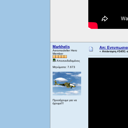
Markhelis
Απ: Εντυπωσιακ
Aeromodeller Hero
«
Απάντηση #3491 σ
Member
Αποσυνδεδεμένος
Μηνύματα: 7.673
Προσέχουμε για να
έχουμε!!!