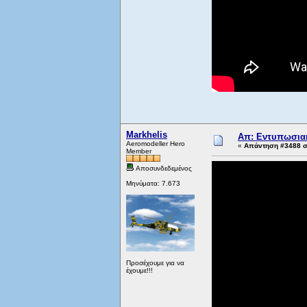
Markhelis
Απ: Εντυπωσιακ
Aeromodeller Hero
«
Απάντηση #3488 στ
Member
Αποσυνδεδεμένος
Μηνύματα: 7.673
Προσέχουμε για να
έχουμε!!!