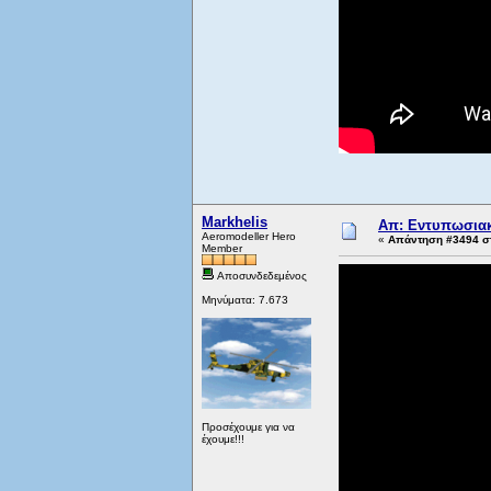
Markhelis
Απ: Εντυπωσιακ
Aeromodeller Hero
«
Απάντηση #3494 στ
Member
Αποσυνδεδεμένος
Μηνύματα: 7.673
Προσέχουμε για να
έχουμε!!!