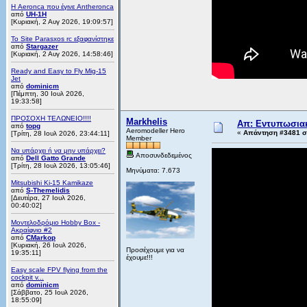
Η Aeronca που έγινε Antheronca
από
UH-1H
[Κυριακή, 2 Αυγ 2026, 19:09:57]
Το Site Parasxos rc εξαφανίστηκε
από
Stargazer
[Κυριακή, 2 Αυγ 2026, 14:58:46]
Ready and Easy to Fly Mig-15
Jet
από
dominicm
[Πέμπτη, 30 Ιουλ 2026,
19:33:58]
ΠΡΟΣΟΧΗ ΤΕΛΩΝΕΙΟ!!!!
Markhelis
Απ: Εντυπωσιακ
από
topg
Aeromodeller Hero
«
Απάντηση #3481 στ
[Τρίτη, 28 Ιουλ 2026, 23:44:11]
Member
Να υπάρχει ή να μην υπάρχει?
Αποσυνδεδεμένος
από
Dell Gatto Grande
[Τρίτη, 28 Ιουλ 2026, 13:05:46]
Μηνύματα: 7.673
Mitsubishi Ki-15 Kamikaze
από
S-Themelidis
[Δευτέρα, 27 Ιουλ 2026,
00:40:02]
Μοντελοδρόμιο Hobby Box -
Ακραίφνιο #2
από
CMarkop
[Κυριακή, 26 Ιουλ 2026,
Προσέχουμε για να
19:35:11]
έχουμε!!!
Easy scale FPV flying from the
cockpit v...
από
dominicm
[Σάββατο, 25 Ιουλ 2026,
18:55:09]