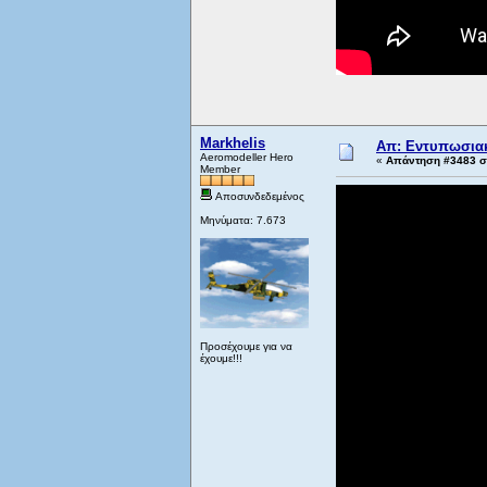
Markhelis
Απ: Εντυπωσιακ
Aeromodeller Hero
«
Απάντηση #3483 στ
Member
Αποσυνδεδεμένος
Μηνύματα: 7.673
Προσέχουμε για να
έχουμε!!!