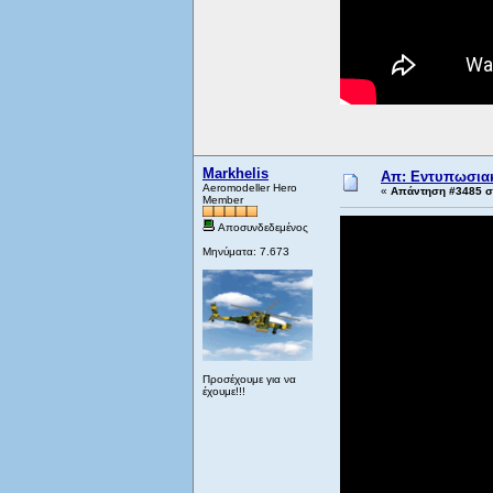
Markhelis
Απ: Εντυπωσιακ
Aeromodeller Hero
«
Απάντηση #3485 στ
Member
Αποσυνδεδεμένος
Μηνύματα: 7.673
Προσέχουμε για να
έχουμε!!!