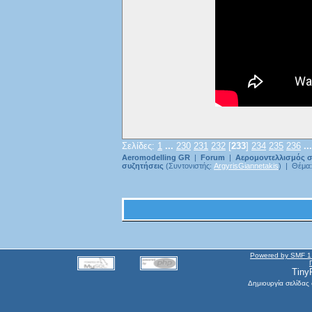
Σελίδες:
1
...
230
231
232
[
233
]
234
235
236
..
Aeromodelling GR
|
Forum
|
Αερομοντελλισμός σ
συζητήσεις
(Συντονιστής:
ArgyrisGiannetakis
) | Θέμα
Powered by SMF 1
Tiny
Δημιουργία σελίδας