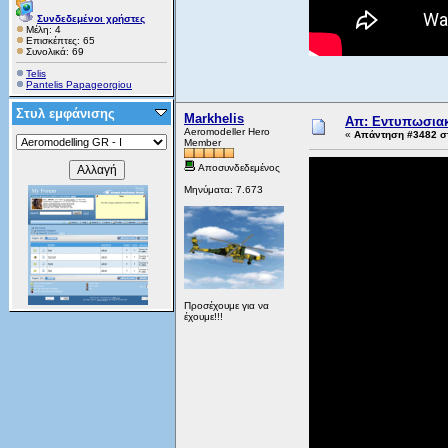
Συνδεδεμένοι χρήστες
Μέλη: 4
Επισκέπτες: 65
Συνολικά: 69
Telis
Pantelis Papageorgiou
Στυλ εμφάνισης
Markhelis
Απ: Εντυπωσιακ
Aeromodeller Hero
«
Απάντηση #3482 στ
Member
Αποσυνδεδεμένος
Μηνύματα: 7.673
Προσέχουμε για να
έχουμε!!!