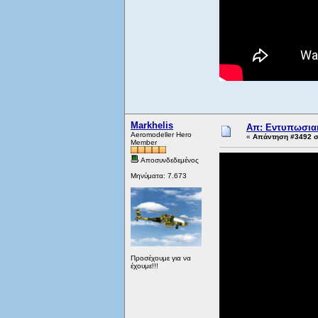
Markhelis
Απ: Εντυπωσιακ
Aeromodeller Hero
«
Απάντηση #3492 στ
Member
Αποσυνδεδεμένος
Μηνύματα: 7.673
Προσέχουμε για να
έχουμε!!!