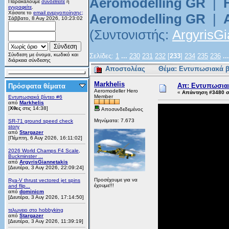
Aeromodelling GR
|
Παρακαλούμε
συνδεθείτε
ή
εγγραφείτε
.
Χάσατε το
email ενεργοποίησης;
Aeromodelling GR
|
Σάββατο, 8 Αυγ 2026, 10:23:02
(Συντονιστής:
ArgyrisGi
Σύνδεση με όνομα, κωδικό και
Σελίδες:
1
...
230
231
232
[
233
]
234
235
236
..
διάρκεια σύνδεσης
Αποστολέας
Θέμα: Εντυπωσιακά β
Markhelis
Απ: Εντυπωσιακ
Πρόσφατα θέματα
Aeromodeller Hero
«
Απάντηση #3480 στ
Member
Εντυπωσιακά βίντεο #6
από
Markhelis
[
Χθες
στις 14:38]
Αποσυνδεδεμένος
Μηνύματα: 7.673
SR-71 ground speed check
story
από
Stargazer
[Πέμπτη, 6 Αυγ 2026, 16:11:02]
2026 World Champs F4 Scale,
Buckminster ...
από
ArgyrisGiannetakis
[Δευτέρα, 3 Αυγ 2026, 22:09:24]
Προσέχουμε για να
Rya-V thrust vectored jet spins
έχουμε!!!
and flip...
από
dominicm
[Δευτέρα, 3 Αυγ 2026, 17:14:50]
τελωνειο στο hobbyking
από
Stargazer
[Δευτέρα, 3 Αυγ 2026, 11:39:19]