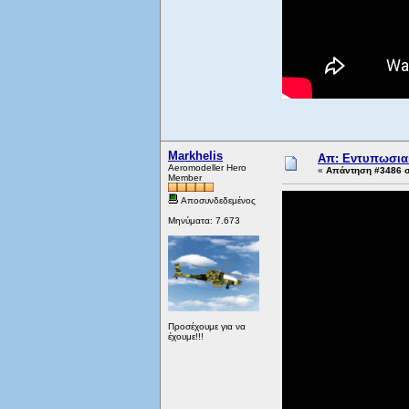
Markhelis
Απ: Εντυπωσιακ
Aeromodeller Hero
«
Απάντηση #3486 σ
Member
Αποσυνδεδεμένος
Μηνύματα: 7.673
Προσέχουμε για να
έχουμε!!!