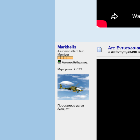
Markhelis
Απ: Εντυπωσιακ
Aeromodeller Hero
«
Απάντηση #3490 στ
Member
Αποσυνδεδεμένος
Μηνύματα: 7.673
Προσέχουμε για να
έχουμε!!!