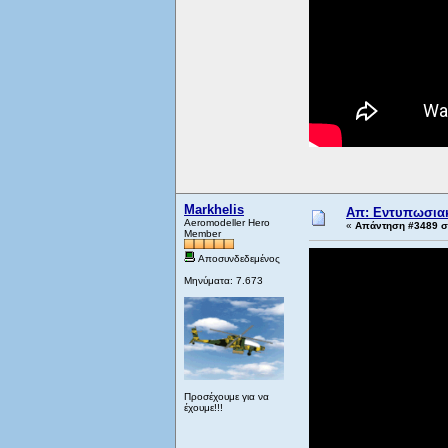
Markhelis
Απ: Εντυπωσιακ
Aeromodeller Hero
«
Απάντηση #3489 στ
Member
Αποσυνδεδεμένος
Μηνύματα: 7.673
Προσέχουμε για να
έχουμε!!!