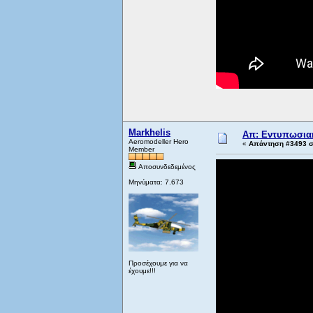
Markhelis
Απ: Εντυπωσιακ
Aeromodeller Hero
«
Απάντηση #3493 στ
Member
Αποσυνδεδεμένος
Μηνύματα: 7.673
Προσέχουμε για να
έχουμε!!!