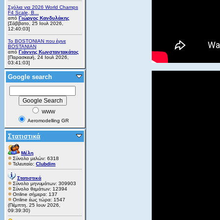
Σχόλια για 2026 World Champs
F4 Scale, B...
από
Γιώργος Κανδυλάκης
[Σάββατο, 25 Ιουλ 2026,
12:40:03]
Το BOSTONIAN που έγινε
BOSTANIAN
από
Γιάννης Κωνσταντακάτος
[Παρασκευή, 24 Ιουλ 2026,
03:41:03]
Google search
WWW
Aeromodelling GR
Στατιστικά
Μέλη
Σύνολο μελών: 6318
Τελευταίο:
Clubdim
Στατιστικά
Σύνολο μηνυμάτων: 309903
Σύνολο θεμάτων: 12394
Online σήμερα: 137
Online έως τώρα: 1547
(Πέμπτη, 25 Ιουν 2026,
09:39:30)