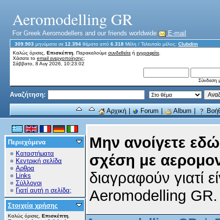
Aeromodelling GR
For Greek Aeromodellers and our friends worldwide
E-mail
309.903
μηνύματα σε
12.394
θέματα από
6.318
Μέλη
/ Τελευταίο μέλος:
Clubdim
Καλώς όρισες,
Επισκέπτη
. Παρακαλούμε
συνδεθείτε
ή
εγγραφείτε
.
Χάσατε το
email ενεργοποίησης;
Σάββατο, 8 Αυγ 2026, 10:23:02
Σύνδεση μ
Αναζήτηση:
Αρχική
|
Forum
|
Album
|
Βοήθ
Μην ανοίγετε εδώ
Περιεχόμενα
Καταστήματα
σχέση με αερομο
Κεντρική σελίδα
Αρθρα
διαγραφούν γιατί εί
Links
Σύλλογοι
Γιατί αυτή η σελίδα;
Aeromodelling GR.
Στοιχεία χρήσης
Καλώς όρισες,
Επισκέπτη
.