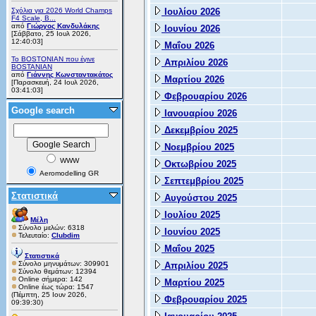
Σχόλια για 2026 World Champs
Ιουλίου 2026
F4 Scale, B...
από
Γιώργος Κανδυλάκης
Ιουνίου 2026
[Σάββατο, 25 Ιουλ 2026,
12:40:03]
Μαΐου 2026
Το BOSTONIAN που έγινε
Απριλίου 2026
BOSTANIAN
από
Γιάννης Κωνσταντακάτος
Μαρτίου 2026
[Παρασκευή, 24 Ιουλ 2026,
03:41:03]
Φεβρουαρίου 2026
Google search
Ιανουαρίου 2026
Δεκεμβρίου 2025
Νοεμβρίου 2025
WWW
Οκτωβρίου 2025
Aeromodelling GR
Σεπτεμβρίου 2025
Στατιστικά
Αυγούστου 2025
Ιουλίου 2025
Μέλη
Σύνολο μελών: 6318
Ιουνίου 2025
Τελευταίο:
Clubdim
Μαΐου 2025
Στατιστικά
Σύνολο μηνυμάτων: 309901
Απριλίου 2025
Σύνολο θεμάτων: 12394
Online σήμερα: 142
Μαρτίου 2025
Online έως τώρα: 1547
(Πέμπτη, 25 Ιουν 2026,
Φεβρουαρίου 2025
09:39:30)