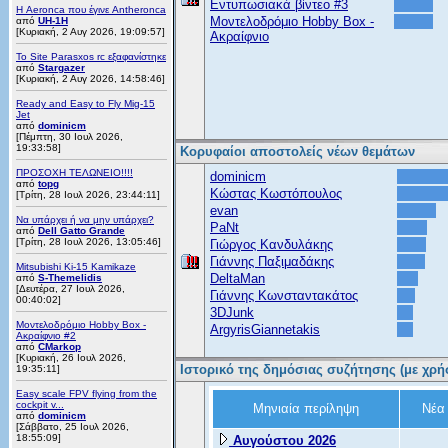
Εντυπωσιακά βίντεο #3
Η Aeronca που έγινε Antheronca
Μοντελοδρόμιο Hobby Box -
από
UH-1H
[Κυριακή, 2 Αυγ 2026, 19:09:57]
Ακραίφνιο
Το Site Parasxos rc εξαφανίστηκε
από
Stargazer
[Κυριακή, 2 Αυγ 2026, 14:58:46]
Ready and Easy to Fly Mig-15
Jet
από
dominicm
[Πέμπτη, 30 Ιουλ 2026,
19:33:58]
Κορυφαίοι αποστολείς νέων θεμάτων
ΠΡΟΣΟΧΗ ΤΕΛΩΝΕΙΟ!!!!
dominicm
από
topg
Κώστας Κωστόπουλος
[Τρίτη, 28 Ιουλ 2026, 23:44:11]
evan
Να υπάρχει ή να μην υπάρχει?
PaNt
από
Dell Gatto Grande
[Τρίτη, 28 Ιουλ 2026, 13:05:46]
Γιώργος Κανδυλάκης
Γιάννης Παξιμαδάκης
Mitsubishi Ki-15 Kamikaze
DeltaMan
από
S-Themelidis
[Δευτέρα, 27 Ιουλ 2026,
Γιάννης Κωνσταντακάτος
00:40:02]
3DJunk
Μοντελοδρόμιο Hobby Box -
ArgyrisGiannetakis
Ακραίφνιο #2
από
CMarkop
[Κυριακή, 26 Ιουλ 2026,
Ιστορικό της δημόσιας συζήτησης (με χρ
19:35:11]
Easy scale FPV flying from the
cockpit v...
Μηνιαία περίληψη
Νέα
από
dominicm
[Σάββατο, 25 Ιουλ 2026,
18:55:09]
Αυγούστου 2026