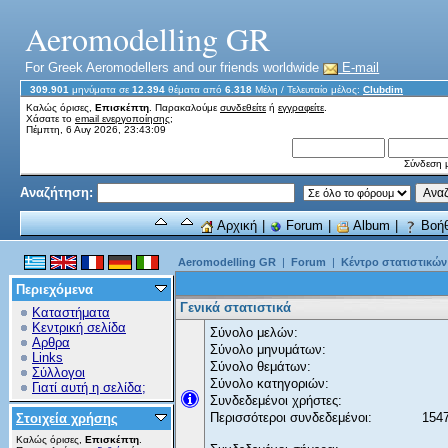
Aeromodelling GR
For Greek Aeromodellers and our friends worldwide
E-mail
309.901
μηνύματα σε
12.394
θέματα από
6.318
Μέλη
/ Τελευταίο μέλος:
Clubdim
Καλώς όρισες,
Επισκέπτη
. Παρακαλούμε
συνδεθείτε
ή
εγγραφείτε
.
Χάσατε το
email ενεργοποίησης;
Πέμπτη, 6 Αυγ 2026, 23:43:09
Σύνδεση μ
Αναζήτηση:
Αρχική
|
Forum
|
Album
|
Βοήθ
Aeromodelling GR
|
Forum
|
Κέντρο στατιστικών
Περιεχόμενα
Γενικά στατιστικά
Καταστήματα
Κεντρική σελίδα
Σύνολο μελών:
Αρθρα
Σύνολο μηνυμάτων:
Links
Σύνολο θεμάτων:
Σύλλογοι
Σύνολο κατηγοριών:
Γιατί αυτή η σελίδα;
Συνδεδεμένοι χρήστες:
Περισσότεροι συνδεδεμένοι:
1547
Στοιχεία χρήσης
Καλώς όρισες,
Επισκέπτη
.