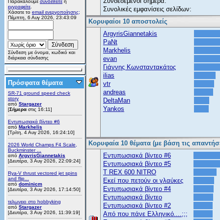
Συνδεδεμένοι σήμερα:
Παρακαλούμε
συνδεθείτε
ή
εγγραφείτε
.
Συνολικές εμφανίσεις σελίδων:
Χάσατε το
email ενεργοποίησης;
Πέμπτη, 6 Αυγ 2026, 23:43:09
Κορυφαίοι 10 αποστολείς
ArgyrisGiannetakis
PaNt
Markhelis
Σύνδεση με όνομα, κωδικό και
διάρκεια σύνδεσης
evan
Γιάννης Κωνσταντακάτος
ilias
Πρόσφατα θέματα
vtr
andreas
SR-71 ground speed check
story
DeltaMan
από
Stargazer
Yankos
[
Σήμερα
στις 16:11]
Εντυπωσιακά βίντεο #6
από
Markhelis
[Τρίτη, 4 Αυγ 2026, 16:24:10]
Κορυφαία 10 θέματα (με βάση τις απαντήσε
2026 World Champs F4 Scale,
Buckminster ...
Εντυπωσιακά βίντεο #6
από
ArgyrisGiannetakis
[Δευτέρα, 3 Αυγ 2026, 22:09:24]
Εντυπωσιακά βίντεο #5
T REX 600 NITRO
Rya-V thrust vectored jet spins
and flip...
Εκεί που πετούν οι γλαύκες
από
dominicm
Εντυπωσιακά βίντεο #4
[Δευτέρα, 3 Αυγ 2026, 17:14:50]
Εντυπωσιακά βίντεο
τελωνειο στο hobbyking
Εντυπωσιακά βίντεο #2
από
Stargazer
[Δευτέρα, 3 Αυγ 2026, 11:39:19]
Από που πάνε Ελληνικό....;;;