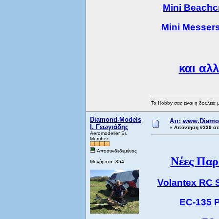
Mini Beachc
Mini Messer
και αλ
Το Hobby σας είναι η δουλειά 
Diamond-Models
Απ: www.Diamo
Ι. Γεωγιάδης
«
Απάντηση #339 στι
Aeromodeller Sr.
Member
Αποσυνδεδεμένος
Νέες Παρ
Μηνύματα: 354
Volantex RC S
EC-135 P