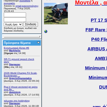
Παρακαλούμε
συνδεθείτε
ή
Μοντέλα , α
εγγραφείτε
.
Χάσατε το
email ενεργοποίησης;
Παρασκευή, 7 Αυγ 2026,
15:26:43
PT 17 
Σύνδεση με όνομα, κωδικό και
F8F Rare
διάρκεια σύνδεσης
P40 Fl
Πρόσφατα θέματα
AIRBUS A
Εντυπωσιακά βίντεο #6
από
Markhelis
[
Σήμερα
στις 14:38]
AMB7
SR-71 ground speed check
story
από
Stargazer
Minimum 
[
Χθες
στις 16:11]
2026 World Champs F4 Scale,
Buckminster ...
Minimum
από
ArgyrisGiannetakis
[Δευτέρα, 3 Αυγ 2026, 22:09:24]
DUM
Rya-V thrust vectored jet spins
and flip...
από
dominicm
[Δευτέρα, 3 Αυγ 2026, 17:14:50]
τελωνειο στο hobbyking
από
Stargazer
[Δευτέρα, 3 Αυγ 2026, 11:39:19]