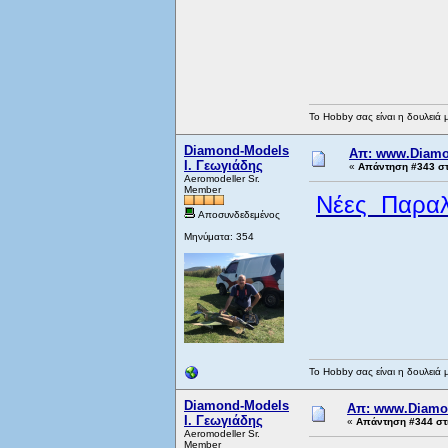
Το Hobby σας είναι η δουλειά 
Diamond-Models
Απ: www.Diamo
Ι. Γεωγιάδης
«
Απάντηση #343 στ
Aeromodeller Sr.
Member
Νέες Παραλ
Αποσυνδεδεμένος
Μηνύματα: 354
Το Hobby σας είναι η δουλειά 
Diamond-Models
Απ: www.Diamo
Ι. Γεωγιάδης
«
Απάντηση #344 στι
Aeromodeller Sr.
Member