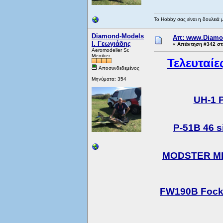
Το Hobby σας είναι η δουλειά 
Diamond-Models
Απ: www.Diamo
Ι. Γεωγιάδης
«
Απάντηση #342 στι
Aeromodeller Sr.
Member
Τελευταί
Αποσυνδεδεμένος
Μηνύματα: 354
UH-1 
P-51B 46 
MODSTER MDX 
FW190B Focke