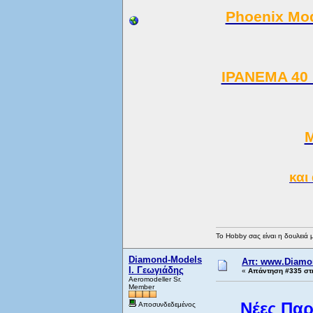
Phoenix Mod
IPANEMA 40 E
M
και
Το Hobby σας είναι η δουλειά 
Diamond-Models
Απ: www.Diamo
Ι. Γεωγιάδης
«
Απάντηση #335 στι
Aeromodeller Sr.
Member
Νέες Παρ
Αποσυνδεδεμένος