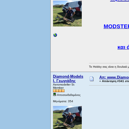
MODSTER 
και 
Το Hobby σας είναι η δουλειά 
Diamond-Models
Απ: www.Diamon
Ι. Γεωγιάδης
«
Απάντηση #341 στι
Aeromodeller Sr.
Member
Αποσυνδεδεμένος
Μηνύματα: 354