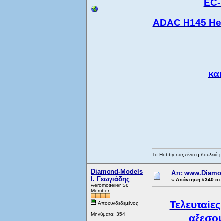
EC-
ADAC H145 Heli
κα
Το Hobby σας είναι η δουλειά 
Diamond-Models
Απ: www.Diamo
Ι. Γεωγιάδης
«
Απάντηση #340 στι
Aeromodeller Sr.
Member
Τελευταίε
Αποσυνδεδεμένος
Μηνύματα: 354
αξεσο