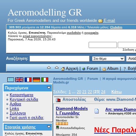
Aeromodelling GR
For Greek Aeromodellers and our friends worldwide
E-mail
309.903
μηνύματα σε
12.394
θέματα από
6.318
Μέλη
/ Τελευταίο μέλος:
Clubdim
Καλώς όρισες,
Επισκέπτη
. Παρακαλούμε
συνδεθείτε
ή
εγγραφείτε
.
Χάσατε το
email ενεργοποίησης;
Παρασκευή, 7 Αυγ 2026, 15:26:43
Σύνδεση μ
Αναζήτηση:
Αρχική
|
Forum
|
Album
|
Βοήθ
Aeromodelling GR
|
Forum
|
Η αγορά αερομοντελλ
Models.gr
Περιεχόμενα
Σελίδες:
1
...
20
21
22
[
23
]
24
Κάτω
Καταστήματα
Κεντρική σελίδα
Αποστολέας
Θέμα: www.Diamond-M
Αρθρα
Links
Diamond-Models
Απ: www.Diamo
Σύλλογοι
Ι. Γεωγιάδης
«
Απάντηση #330 στι
Γιατί αυτή η σελίδα;
Aeromodeller Sr.
Member
Στοιχεία χρήσης
Νέες Παραλ
Αποσυνδεδεμένος
Καλώς όρισες,
Επισκέπτη
.
Μηνύματα: 354