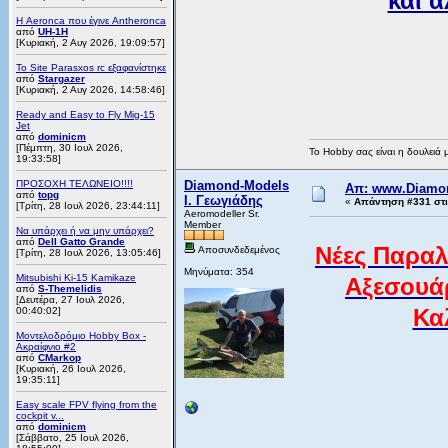
και ά
Η Aeronca που έγινε Antheronca
από
UH-1H
[Κυριακή, 2 Αυγ 2026, 19:09:57]
Το Site Parasxos rc εξαφανίστηκε
από
Stargazer
[Κυριακή, 2 Αυγ 2026, 14:58:46]
Ready and Easy to Fly Mig-15
Jet
από
dominicm
[Πέμπτη, 30 Ιουλ 2026,
Το Hobby σας είναι η δουλειά 
19:33:58]
ΠΡΟΣΟΧΗ ΤΕΛΩΝΕΙΟ!!!!
Diamond-Models
Απ: www.Diamon
από
topg
Ι. Γεωγιάδης
«
Απάντηση #331 στι
[Τρίτη, 28 Ιουλ 2026, 23:44:11]
Aeromodeller Sr.
Member
Να υπάρχει ή να μην υπάρχει?
από
Dell Gatto Grande
Νέες Παραλ
Αποσυνδεδεμένος
[Τρίτη, 28 Ιουλ 2026, 13:05:46]
Μηνύματα: 354
Mitsubishi Ki-15 Kamikaze
Αξεσουά
από
S-Themelidis
[Δευτέρα, 27 Ιουλ 2026,
Κα
00:40:02]
Μοντελοδρόμιο Hobby Box -
Ακραίφνιο #2
από
CMarkop
[Κυριακή, 26 Ιουλ 2026,
19:35:11]
Easy scale FPV flying from the
cockpit v...
από
dominicm
[Σάββατο, 25 Ιουλ 2026,