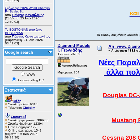
18:55:09]
Σχόλια για 2026 World Champs
και
F4 Scale, B...
από
Γιώργος Κανδυλάκης
[Σάββατο, 25 Ιουλ 2026,
12:40:03]
Το BOSTONIAN που έγινε
BOSTANIAN
Το Hobby σας είναι η δουλειά 
από
Γιάννης Κωνσταντακάτος
[Παρασκευή, 24 Ιουλ 2026,
03:41:03]
Diamond-Models
Απ: www.Diamo
Ι. Γεωγιάδης
«
Απάντηση #332 στι
Google search
Aeromodeller Sr.
Member
Νέες Παραλ
Αποσυνδεδεμένος
άλλα πολ
Μηνύματα: 354
WWW
Aeromodelling GR
Στατιστικά
Douglas DC-
Μέλη
Σύνολο μελών: 6318
Τελευταίο:
Clubdim
Στατιστικά
Mustang 
Σύνολο μηνυμάτων: 309903
Σύνολο θεμάτων: 12394
Online σήμερα: 122
Online έως τώρα: 1547
(Πέμπτη, 25 Ιουν 2026,
Cessna 208 G
09:39:30)