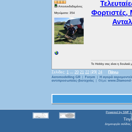
Τελευταί
Αποσυνδεδεμένος
Φορτιστές, 
Μηνύματα: 354
Αντα
Το Hobby σας είναι η δουλειά 
Σελίδες:
1
...
20
21
22
[
23
]
24
Πάνω
Aeromodelling GR
|
Forum
|
Η αγορά αερομοντελλ
αντιπροσωπείες-βιοτεχνίες
| Θέμα:
www.Diamond-
Powered by SMF 1
Tiny
Δημιουργία σελίδας