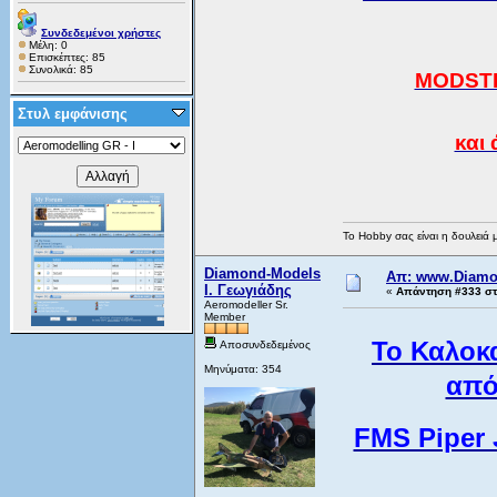
Συνδεδεμένοι χρήστες
Μέλη: 0
Επισκέπτες: 85
Συνολικά: 85
MODSTE
Στυλ εμφάνισης
και 
Το Hobby σας είναι η δουλειά 
Diamond-Models
Απ: www.Diamo
Ι. Γεωγιάδης
«
Απάντηση #333 στ
Aeromodeller Sr.
Member
Το Καλοκα
Αποσυνδεδεμένος
Μηνύματα: 354
από
FMS Piper 