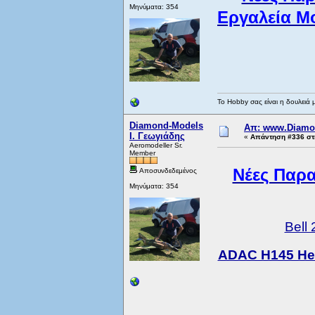
Μηνύματα: 354
Εργαλεία Μο
Το Hobby σας είναι η δουλειά 
Diamond-Models
Απ: www.Diamo
Ι. Γεωγιάδης
«
Απάντηση #336 στι
Aeromodeller Sr.
Member
Νέες Παρα
Αποσυνδεδεμένος
Μηνύματα: 354
Bell
ADAC H145 Heli