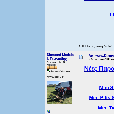
L
Το Hobby σας είναι η δουλειά 
Diamond-Models
Απ: www.Diamo
Ι. Γεωγιάδης
«
Απάντηση #338 στ
Aeromodeller Sr.
Member
Νέες Παρα
Αποσυνδεδεμένος
Μηνύματα: 354
Mini 
Mini Pitt
Mini T