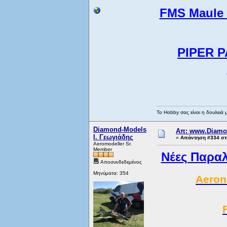
FMS Maule 
PIPER P
Το Hobby σας είναι η δουλειά 
Diamond-Models
Απ: www.Diamo
Ι. Γεωγιάδης
«
Απάντηση #334 στι
Aeromodeller Sr.
Member
Νέες Παραλ
Αποσυνδεδεμένος
Μηνύματα: 354
Aeron